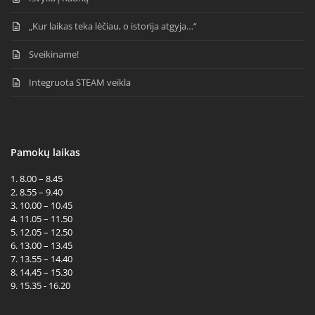
„Kur laikas teka lėčiau, o istorija atgyja…“
Sveikiname!
Integruota STEAM veikla
Pamokų laikas
1. 8.00 – 8.45
2. 8.55 – 9.40
3. 10.00 – 10.45
4. 11.05 – 11.50
5. 12.05 – 12.50
6. 13.00 – 13.45
7. 13.55 – 14.40
8. 14.45 – 15.30
9. 15.35 - 16.20