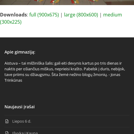
Downloads
:
full (900x675)
|
large (800x600)
|
medium
(300x225)
Apie gimnaziją:
Aistuva – tai milžiniška šalis: gali eiti devynis kartus po tris dienas ir
naktis per ošiančius miškus, neprieisi krašto. Pabelsk į duris, nebijok,
tave priims su džiaugsmu. Šita žemė nežino blogų žmonių. - Jonas
Trinkūnas
Naujausi įrašai
Liepos 6 d.
Išvyka į Kauną