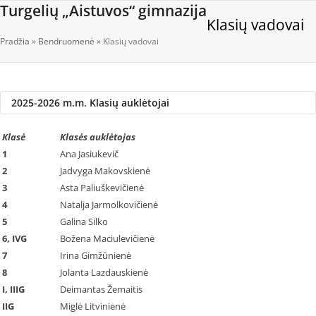
Open
Close
Skip
Turgelių „Aistuvos“ gimnazija
Klasių vadovai
to
mobile
mobile
content
Pradžia
»
Bendruomenė
»
Klasių vadovai
menu
menu
2025-2026 m.m. Klasių auklėtojai
Klasė
Klasės auklėtojas
1
Ana Jasiukevič
2
Jadvyga Makovskienė
3
Asta Paliuškevičienė
4
Natalja Jarmolkovičienė
5
Galina Silko
6, IVG
Božena Maciulevičienė
7
Irina Gimžūnienė
8
Jolanta Lazdauskienė
I, IIIG
Deimantas Žemaitis
IIG
Miglė Litvinienė