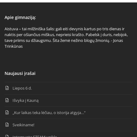
Apie gimnaziją:
Aistuva – tai milžiniška šalis: gali eiti devynis kartus po tris dienas ir
naktis per ošiančius miškus, neprieisi krašto. Pabelsk į duris, nebijok,
tave priims su džiaugsmu. Šita žemė nežino blogų žmonių. - Jonas
Trinkūnas
Naujausi įrašai
Liepos 6 d.
Išvyka į Kauną
„Kur laikas teka lėčiau, o istorija atgyja…“
Sveikiname!
Integruota STEAM veikla