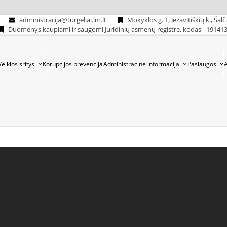
administracija@turgeliai.lm.lt
Mokyklos g. 1, Jezavitiškių k., Šalč
Duomenys kaupiami ir saugomi Juridinių asmenų registre, kodas - 19141
Veiklos sritys
Korupcijos prevencija
Administracinė informacija
Paslaugos