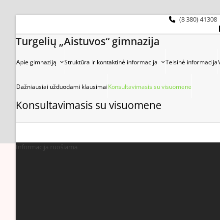
Skip
to
(8 380) 41308
content
Turgelių „Aistuvos“ gimnazija
Apie gimnaziją
Struktūra ir kontaktinė informacija
Teisinė informacija
Dažniausiai užduodami klausimai
Konsultavimasis su visuomene
Konsultavimasis su visuomene
Informacija ruošiama