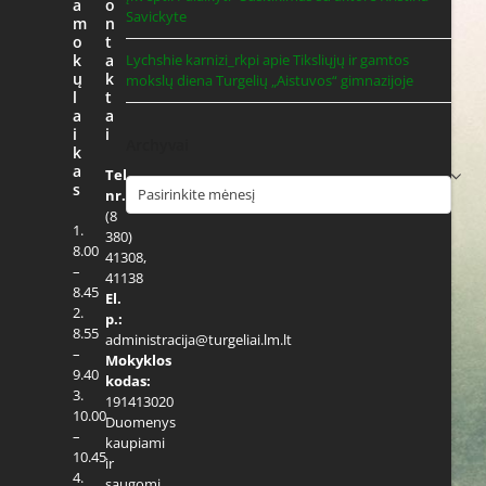
a
o
Savickyte
m
n
o
t
k
a
Lychshie karnizi_rkpi
apie
Tiksliųjų ir gamtos
ų
k
mokslų diena Turgelių „Aistuvos“ gimnazijoje
l
t
a
a
i
i
Archyvai
k
a
Tel.
Archyvai
s
nr.:
(8
1.
380)
8.00
41308,
–
41138
8.45
El.
2.
p.:
8.55
administracija@turgeliai.lm.lt
–
Mokyklos
9.40
kodas:
3.
191413020
10.00
Duomenys
–
kaupiami
10.45
ir
4.
saugomi