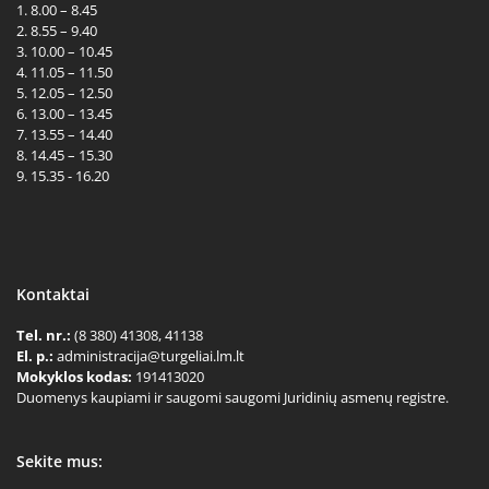
1. 8.00 – 8.45
2. 8.55 – 9.40
3. 10.00 – 10.45
4. 11.05 – 11.50
5. 12.05 – 12.50
6. 13.00 – 13.45
7. 13.55 – 14.40
8. 14.45 – 15.30
9. 15.35 - 16.20
Kontaktai
Tel. nr.:
(8 380) 41308, 41138
El. p.:
administracija@turgeliai.lm.lt
Mokyklos kodas:
191413020
Duomenys kaupiami ir saugomi saugomi Juridinių asmenų registre.
Sekite mus: