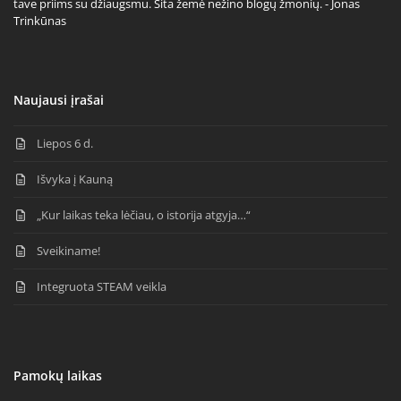
tave priims su džiaugsmu. Šita žemė nežino blogų žmonių. - Jonas
Trinkūnas
Naujausi įrašai
Liepos 6 d.
Išvyka į Kauną
„Kur laikas teka lėčiau, o istorija atgyja…“
Sveikiname!
Integruota STEAM veikla
Pamokų laikas