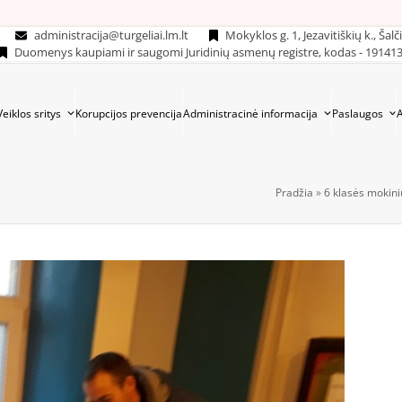
administracija@turgeliai.lm.lt
Mokyklos g. 1, Jezavitiškių k., Šalč
Duomenys kaupiami ir saugomi Juridinių asmenų registre, kodas - 19141
Veiklos sritys
Korupcijos prevencija
Administracinė informacija
Paslaugos
Pradžia
»
6 klasės mokinių