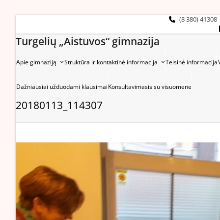
Skip
to
(8 380) 41308
content
Turgelių „Aistuvos“ gimnazija
Apie gimnaziją
Struktūra ir kontaktinė informacija
Teisinė informacija
Dažniausiai užduodami klausimai
Konsultavimasis su visuomene
20180113_114307