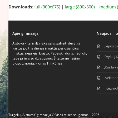
Downloads
:
full (900x675)
|
large (800x600)
|
medium (
Apie gimnaziją:
Naujausi įra
Aistuva – tai milžiniška šalis: gali eiti devynis
Liepos 6 
kartus po tris dienas ir naktis per ošiančius
miškus, neprieisi krašto. Pabelsk į duris, nebijok,
Išvyka į 
tave priims su džiaugsmu. Šita žemė nežino
blogų žmonių. - Jonas Trinkūnas
„Kur laika
Sveikina
Integruo
Turgelių „Aistuvos“ gimnazija © Visos teisės saugomos | 2026