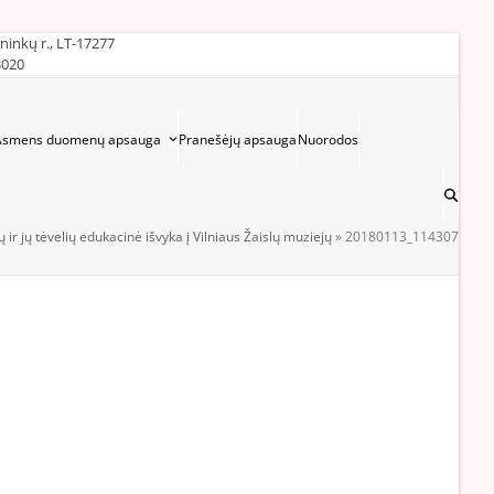
ininkų r., LT-17277
3020
Asmens duomenų apsauga
Pranešėjų apsauga
Nuorodos
 ir jų tėvelių edukacinė išvyka į Vilniaus Žaislų muziejų
»
20180113_114307