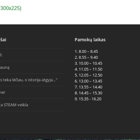
300x225)
šai
Pamokų laikas
1. 8.00 – 8.45
d.
2. 8.55 – 9.40
3. 10.00 – 10.45
Kauną
4. 11.05 – 11.50
5. 12.05 – 12.50
s teka lėčiau, o istorija atgyja…“
6. 13.00 – 13.45
7. 13.55 – 14.40
me!
8. 14.45 – 15.30
9. 15.35 - 16.20
ta STEAM veikla