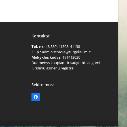
Kontaktai
Tel. nr.:
(8 380) 41308, 41138
El. p.:
administracija@turgeliai.lm.lt
Mokyklos kodas:
191413020
Duomenys kaupiami ir saugomi saugomi
Juridinių asmenų registre.
Sekite mus:
Facebook