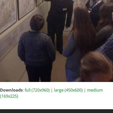
Downloads
:
full (720x960)
|
large (450x600)
|
medium
(169x225)