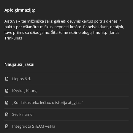
Apie gimnaziją:
Aistuva – tai milžiniška šalis: gali eiti devynis kartus po tris dienas ir
naktis per ošiančius miškus, neprieisi krašto. Pabelsk į duris, nebijok,
tave priims su džiaugsmu. Šita žemė nežino blogų žmonių. - Jonas
Trinkūnas
Naujausi įrašai
Liepos 6 d.
Išvyka į Kauną
„Kur laikas teka lėčiau, o istorija atgyja…“
Sveikiname!
Integruota STEAM veikla