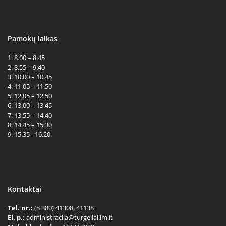
Pamokų laikas
1. 8.00 – 8.45
2. 8.55 – 9.40
3. 10.00 – 10.45
4. 11.05 – 11.50
5. 12.05 – 12.50
6. 13.00 – 13.45
7. 13.55 – 14.40
8. 14.45 – 15.30
9. 15.35 - 16.20
Kontaktai
Tel. nr.:
(8 380) 41308, 41138
El. p.:
administracija@turgeliai.lm.lt