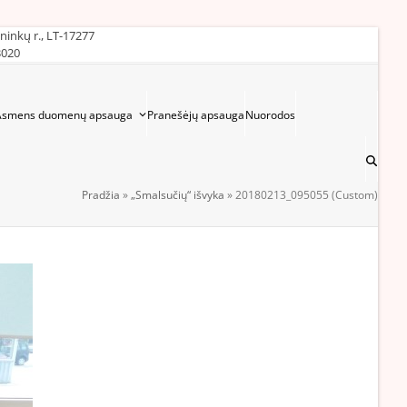
ininkų r., LT-17277
3020
Asmens duomenų apsauga
Pranešėjų apsauga
Nuorodos
Pradžia
»
„Smalsučių“ išvyka
»
20180213_095055 (Custom)