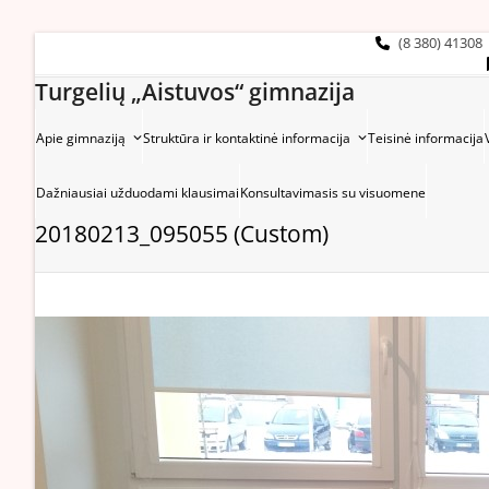
Skip
to
(8 380) 41308
content
Turgelių „Aistuvos“ gimnazija
Apie gimnaziją
Struktūra ir kontaktinė informacija
Teisinė informacija
Dažniausiai užduodami klausimai
Konsultavimasis su visuomene
20180213_095055 (Custom)