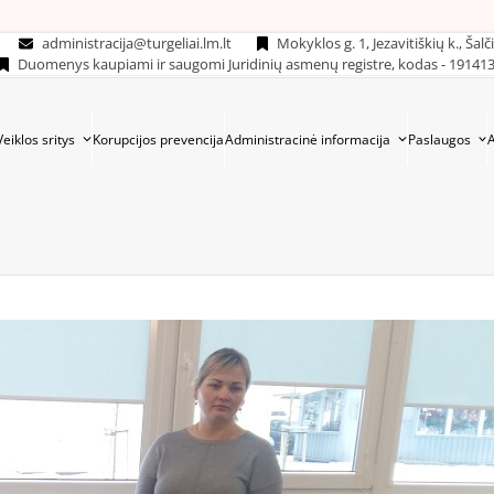
administracija@turgeliai.lm.lt
Mokyklos g. 1, Jezavitiškių k., Šalč
Duomenys kaupiami ir saugomi Juridinių asmenų registre, kodas - 19141
Veiklos sritys
Korupcijos prevencija
Administracinė informacija
Paslaugos