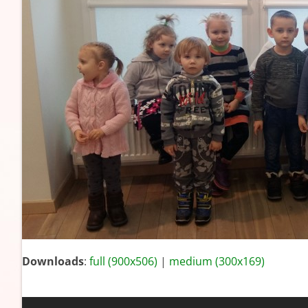
Downloads
:
full (900x506)
|
medium (300x169)