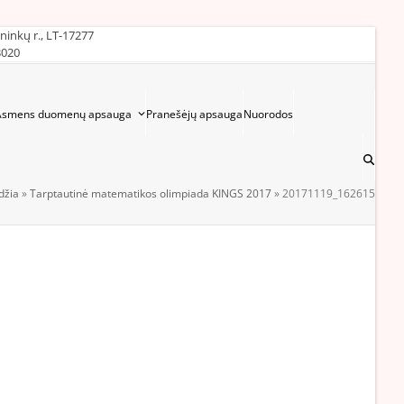
ininkų r., LT-17277
3020
Asmens duomenų apsauga
Pranešėjų apsauga
Nuorodos
džia
»
Tarptautinė matematikos olimpiada KINGS 2017
»
20171119_162615