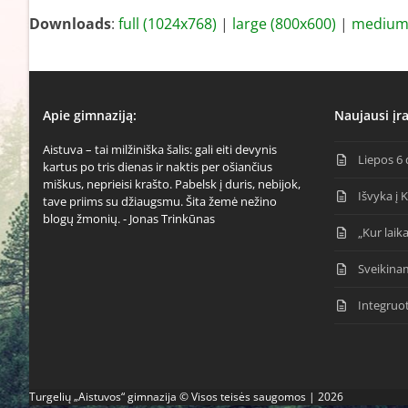
Downloads
:
full (1024x768)
|
large (800x600)
|
medium 
Apie gimnaziją:
Naujausi įra
Aistuva – tai milžiniška šalis: gali eiti devynis
Liepos 6 
kartus po tris dienas ir naktis per ošiančius
miškus, neprieisi krašto. Pabelsk į duris, nebijok,
Išvyka į 
tave priims su džiaugsmu. Šita žemė nežino
blogų žmonių. - Jonas Trinkūnas
„Kur laika
Sveikina
Integruo
Turgelių „Aistuvos“ gimnazija © Visos teisės saugomos | 2026