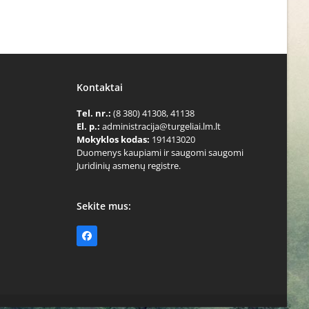
Kontaktai
Tel. nr.:
(8 380) 41308, 41138
El. p.:
administracija@turgeliai.lm.lt
Mokyklos kodas:
191413020
Duomenys kaupiami ir saugomi saugomi
Juridinių asmenų registre.
Sekite mus:
Facebook