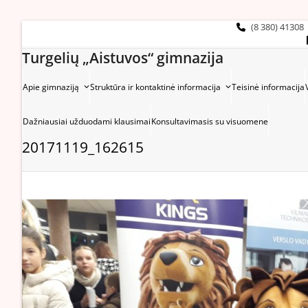
Skip
to
(8 380) 41308
content
Turgelių „Aistuvos“ gimnazija
Apie gimnaziją
Struktūra ir kontaktinė informacija
Teisinė informacija
Dažniausiai užduodami klausimai
Konsultavimasis su visuomene
20171119_162615