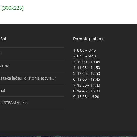
(300x225)
šai
Pamokų laikas
1. 8.00 – 8.45
d.
2. 8.55 – 9.40
3. 10.00 – 10.45
Kauną
4. 11.05 – 11.50
5. 12.05 – 12.50
s teka lėčiau, o istorija atgyja…“
6. 13.00 – 13.45
7. 13.55 – 14.40
me!
8. 14.45 – 15.30
9. 15.35 - 16.20
ta STEAM veikla