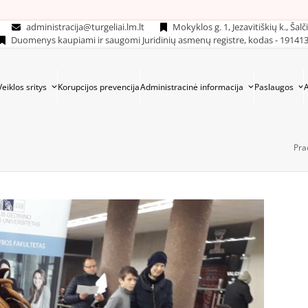
administracija@turgeliai.lm.lt
Mokyklos g. 1, Jezavitiškių k., Šalč
Duomenys kaupiami ir saugomi Juridinių asmenų registre, kodas - 19141
Veiklos sritys
Korupcijos prevencija
Administracinė informacija
Paslaugos
Pra