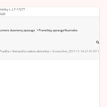
ininkų r., LT-17277
3020
Asmens duomenų apsauga
Pranešėjų apsauga
Nuorodos
Pradžia
»
Išeinančio rudens akimirkos
»
Screenshot_2017-11-14-21-01-07-1