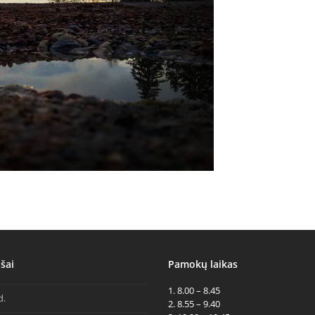
šai
Pamokų laikas
1. 8.00 – 8.45
d.
2. 8.55 – 9.40