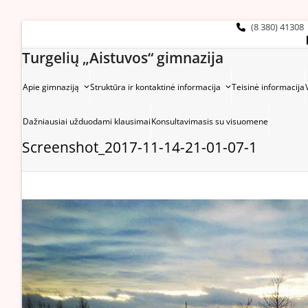
Skip
to
(8 380) 41308
content
Turgelių „Aistuvos“ gimnazija
Apie gimnaziją
Struktūra ir kontaktinė informacija
Teisinė informacija
Dažniausiai užduodami klausimai
Konsultavimasis su visuomene
Screenshot_2017-11-14-21-01-07-1