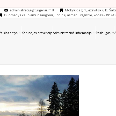
administracija@turgeliai.lm.lt
Mokyklos g. 1, Jezavitiškių k., Šalč
Duomenys kaupiami ir saugomi Juridinių asmenų registre, kodas - 19141
Veiklos sritys
Korupcijos prevencija
Administracinė informacija
Paslaugos