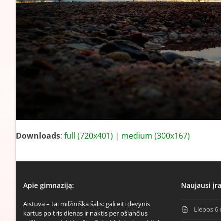
Downloads
:
full (720x401)
|
medium (300x167)
Apie gimnaziją:
Naujausi įra
Aistuva – tai milžiniška šalis: gali eiti devynis
Liepos 6 
kartus po tris dienas ir naktis per ošiančius