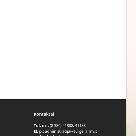
Kontaktai
Tel. nr.:
(8 380) 41308, 41138
El. p.:
administracija@turgeliai.lm.lt