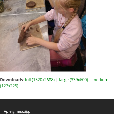
Downloads
:
full (1520x2688)
|
large (339x600)
|
medium
(127x225)
Apie gimnaziją: