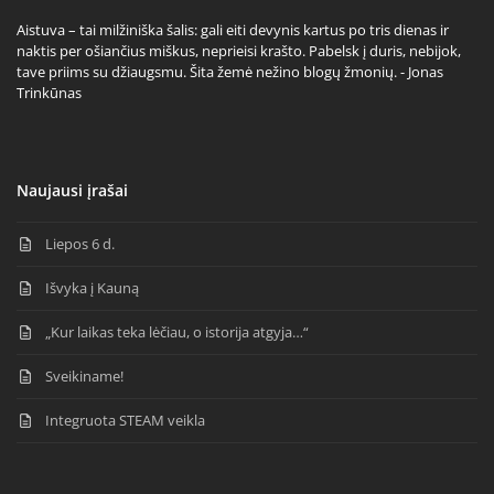
Aistuva – tai milžiniška šalis: gali eiti devynis kartus po tris dienas ir
naktis per ošiančius miškus, neprieisi krašto. Pabelsk į duris, nebijok,
tave priims su džiaugsmu. Šita žemė nežino blogų žmonių. - Jonas
Trinkūnas
Naujausi įrašai
Liepos 6 d.
Išvyka į Kauną
„Kur laikas teka lėčiau, o istorija atgyja…“
Sveikiname!
Integruota STEAM veikla