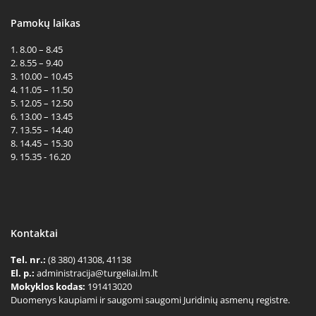
Pamokų laikas
1. 8.00 – 8.45
2. 8.55 – 9.40
3. 10.00 – 10.45
4. 11.05 – 11.50
5. 12.05 – 12.50
6. 13.00 – 13.45
7. 13.55 – 14.40
8. 14.45 – 15.30
9. 15.35 - 16.20
Kontaktai
Tel. nr.:
(8 380) 41308, 41138
El. p.:
administracija@turgeliai.lm.lt
Mokyklos kodas:
191413020
Duomenys kaupiami ir saugomi saugomi Juridinių asmenų registre.