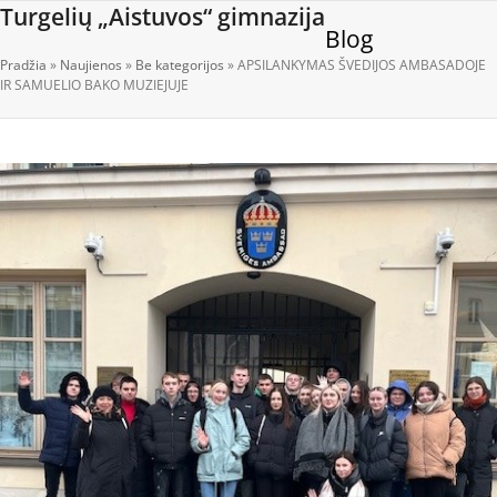
Open
Close
Skip
Turgelių „Aistuvos“ gimnazija
Blog
to
mobile
mobile
content
Pradžia
»
Naujienos
»
Be kategorijos
»
APSILANKYMAS ŠVEDIJOS AMBASADOJE
menu
menu
IR SAMUELIO BAKO MUZIEJUJE