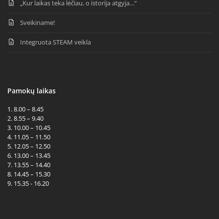
„Kur laikas teka lėčiau, o istorija atgyja…“
Sveikiname!
Integruota STEAM veikla
Pamokų laikas
1. 8.00 – 8.45
2. 8.55 – 9.40
3. 10.00 – 10.45
4. 11.05 – 11.50
5. 12.05 – 12.50
6. 13.00 – 13.45
7. 13.55 – 14.40
8. 14.45 – 15.30
9. 15.35 - 16.20