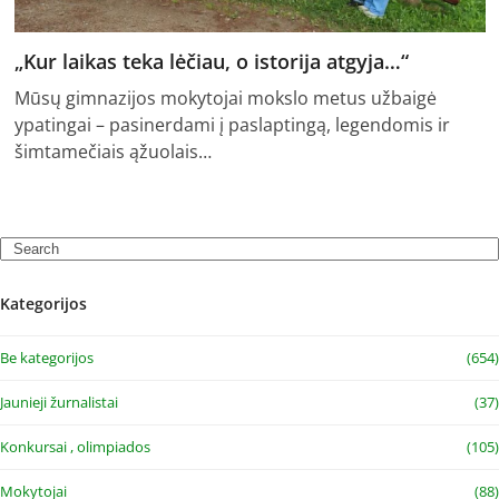
„Kur laikas teka lėčiau, o istorija atgyja…“
Mūsų gimnazijos mokytojai mokslo metus užbaigė
ypatingai – pasinerdami į paslaptingą, legendomis ir
šimtamečiais ąžuolais…
Search
Kategorijos
Be kategorijos
(654)
Jaunieji žurnalistai
(37)
Konkursai , olimpiados
(105)
Mokytojai
(88)