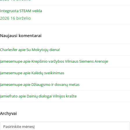
Integruota STEAM veikla
2026 16 birželio
Naujausi komentarai
Charlesfer
apie
Su Mokytojų diena!
Jamesemupe
apie
Krepšinio varžybos Vilniaus Siemens Arenoje
Jamesemupe
apie
Kalėdų sveikinimas
Jamesemupe
apie
Džiaugsmo ir dovanų metas
Jamiefrato
apie
Dainių dialogai Vilnijos krašte
Archyvai
Archyvai