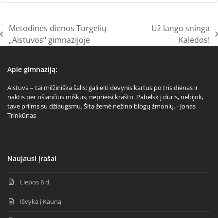
Metodinės dienos Turgelių
Už lango sninga
previous
next
„Aistuvos“ gimnazijoje
Kalėdos!
post:
post:
Apie gimnaziją:
Aistuva – tai milžiniška šalis: gali eiti devynis kartus po tris dienas ir
naktis per ošiančius miškus, neprieisi krašto. Pabelsk į duris, nebijok,
tave priims su džiaugsmu. Šita žemė nežino blogų žmonių. - Jonas
Trinkūnas
Naujausi įrašai
Liepos 6 d.
Išvyka į Kauną