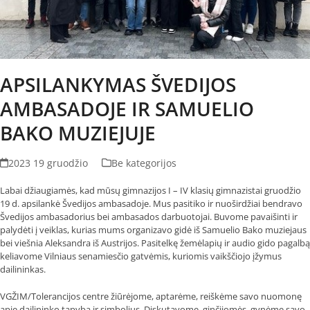
APSILANKYMAS ŠVEDIJOS
AMBASADOJE IR SAMUELIO
BAKO MUZIEJUJE
2023 19 gruodžio
Be kategorijos
Labai džiaugiamės, kad mūsų gimnazijos I – IV klasių gimnazistai gruodžio
19 d. apsilankė Švedijos ambasadoje. Mus pasitiko ir nuoširdžiai bendravo
Švedijos ambasadorius bei ambasados darbuotojai. Buvome pavaišinti ir
palydėti į veiklas, kurias mums organizavo gidė iš Samuelio Bako muziejaus
bei viešnia Aleksandra iš Austrijos. Pasitelkę žemėlapių ir audio gido pagalbą
keliavome Vilniaus senamiesčio gatvėmis, kuriomis vaikščiojo įžymus
dailininkas.
VGŽIM/Tolerancijos centre žiūrėjome, aptarėme, reiškėme savo nuomonę
apie dailininko tapybą ir simbolius. Diskutavome, ginčijomės, gynėme savo