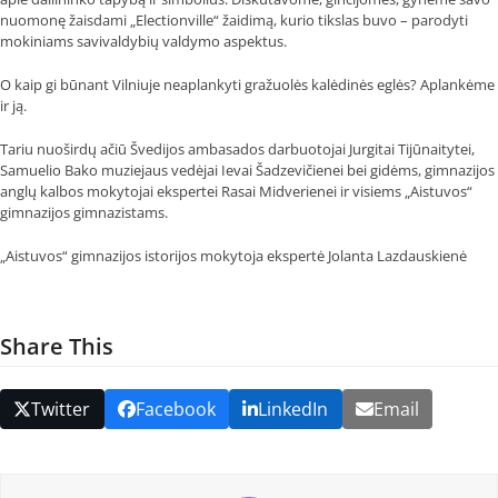
nuomonę žaisdami „Electionville“ žaidimą, kurio tikslas buvo – parodyti
mokiniams savivaldybių valdymo aspektus.
O kaip gi būnant Vilniuje neaplankyti gražuolės kalėdinės eglės? Aplankėme
ir ją.
Tariu nuoširdų ačiū Švedijos ambasados darbuotojai Jurgitai Tijūnaitytei,
Samuelio Bako muziejaus vedėjai Ievai Šadzevičienei bei gidėms, gimnazijos
anglų kalbos mokytojai ekspertei Rasai Midverienei ir visiems „Aistuvos“
gimnazijos gimnazistams.
„Aistuvos“ gimnazijos istorijos mokytoja ekspertė Jolanta Lazdauskienė
Share This
Twitter
Facebook
LinkedIn
Email