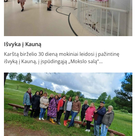
Išvyka į Kauną
Karštą birželio 30 dieną mokiniai leidosi į pažintinę
išvyką į Kauną, į įspūdingąją „Mokslo salą“…