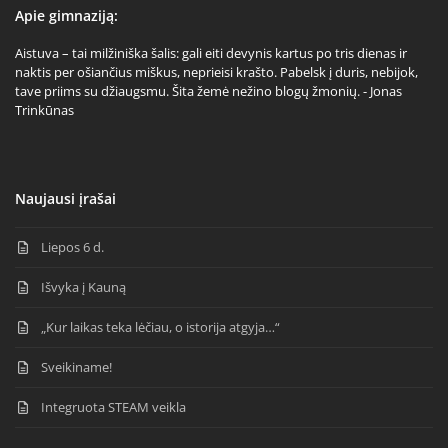
Apie gimnaziją:
Aistuva – tai milžiniška šalis: gali eiti devynis kartus po tris dienas ir
naktis per ošiančius miškus, neprieisi krašto. Pabelsk į duris, nebijok,
tave priims su džiaugsmu. Šita žemė nežino blogų žmonių. - Jonas
Trinkūnas
Naujausi įrašai
Liepos 6 d.
Išvyka į Kauną
„Kur laikas teka lėčiau, o istorija atgyja…“
Sveikiname!
Integruota STEAM veikla