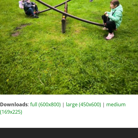
Downloads
:
full (600x800)
|
large (450x600)
|
medium
(169x225)