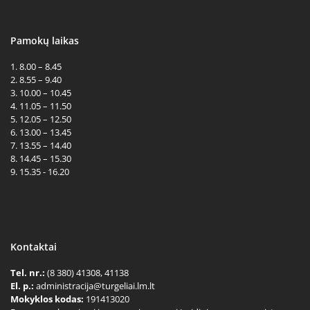
Pamokų laikas
1. 8.00 – 8.45
2. 8.55 – 9.40
3. 10.00 – 10.45
4. 11.05 – 11.50
5. 12.05 – 12.50
6. 13.00 – 13.45
7. 13.55 – 14.40
8. 14.45 – 15.30
9. 15.35 - 16.20
Kontaktai
Tel. nr.:
(8 380) 41308, 41138
El. p.:
administracija@turgeliai.lm.lt
Mokyklos kodas:
191413020