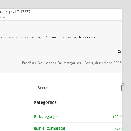
ininkų r., LT-17277
3020
Asmens duomenų apsauga
Pranešėjų apsauga
Nuorodos
Pradžia
»
Naujienos
»
Be kategorijos
»
Atvirų durų diena 2025
Search
Kategorijos
Be kategorijos
(654)
Jaunieji žurnalistai
(37)