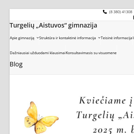
Skip
to
(8 380) 41308
content
Turgelių „Aistuvos“ gimnazija
Apie gimnaziją
Struktūra ir kontaktinė informacija
Teisinė informacija
Dažniausiai užduodami klausimai
Konsultavimasis su visuomene
Blog