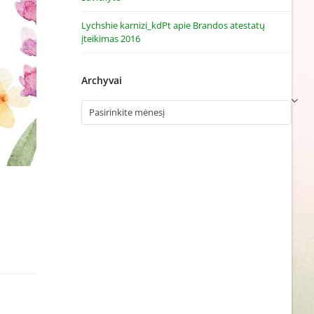
Lychshie karnizi_kdPt
apie
Brandos atestatų
įteikimas 2016
Archyvai
Archyvai