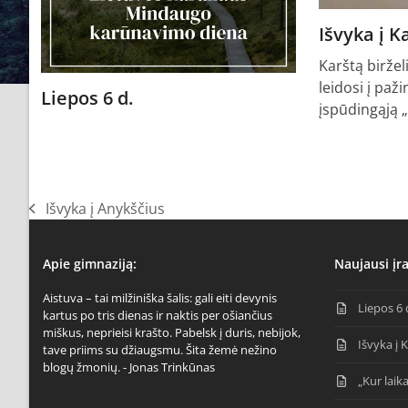
Išvyka į 
Karštą biržel
leidosi į paži
Liepos 6 d.
įspūdingąją 
Išvyka į Anykščius
previous
post:
Apie gimnaziją:
Naujausi įra
Aistuva – tai milžiniška šalis: gali eiti devynis
Liepos 6 
kartus po tris dienas ir naktis per ošiančius
miškus, neprieisi krašto. Pabelsk į duris, nebijok,
Išvyka į 
tave priims su džiaugsmu. Šita žemė nežino
blogų žmonių. - Jonas Trinkūnas
„Kur laika