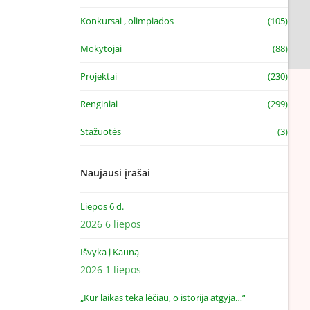
Konkursai , olimpiados
(105)
Mokytojai
(88)
Projektai
(230)
Renginiai
(299)
Stažuotės
(3)
Naujausi įrašai
Liepos 6 d.
2026 6 liepos
Išvyka į Kauną
2026 1 liepos
„Kur laikas teka lėčiau, o istorija atgyja…“