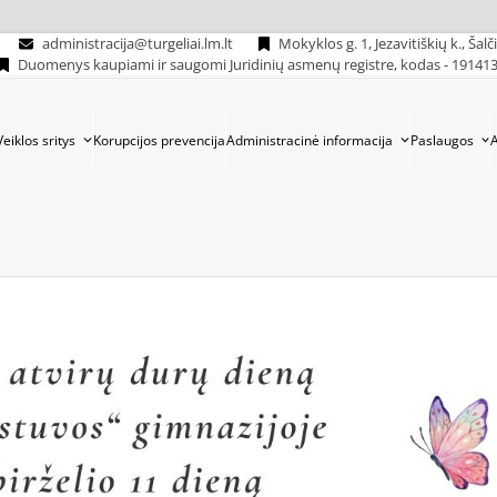
administracija@turgeliai.lm.lt
Mokyklos g. 1, Jezavitiškių k., Šalč
Duomenys kaupiami ir saugomi Juridinių asmenų registre, kodas - 19141
Veiklos sritys
Korupcijos prevencija
Administracinė informacija
Paslaugos