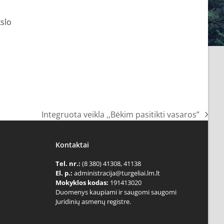
slo
Integruota veikla ,,Bėkim pasitikti vasaros”
next
post:
Kontaktai
Tel. nr.:
(8 380) 41308, 41138
El. p.:
administracija@turgeliai.lm.lt
Mokyklos kodas:
191413020
Duomenys kaupiami ir saugomi saugomi
Juridinių asmenų registre.