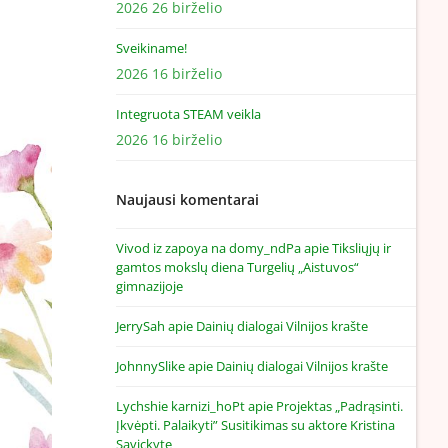
2026 26 birželio
Sveikiname!
2026 16 birželio
Integruota STEAM veikla
2026 16 birželio
Naujausi komentarai
Vivod iz zapoya na domy_ndPa
apie
Tiksliųjų ir
gamtos mokslų diena Turgelių „Aistuvos“
gimnazijoje
JerrySah
apie
Dainių dialogai Vilnijos krašte
JohnnySlike
apie
Dainių dialogai Vilnijos krašte
Lychshie karnizi_hoPt
apie
Projektas „Padrąsinti.
Įkvėpti. Palaikyti” Susitikimas su aktore Kristina
Savickyte