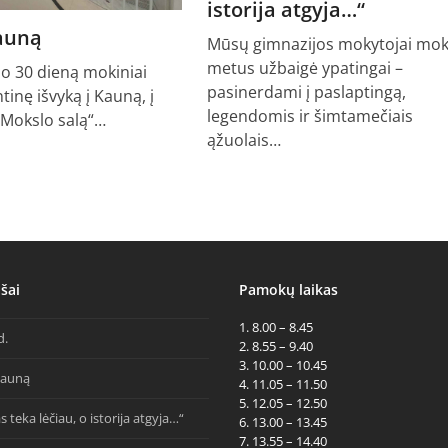
istorija atgyja…“
Kauną
Mūsų gimnazijos mokytojai mok
metus užbaigė ypatingai –
io 30 dieną mokiniai
pasinerdami į paslaptingą,
ntinę išvyką į Kauną, į
legendomis ir šimtamečiais
„Mokslo salą“…
ąžuolais…
šai
Pamokų laikas
1. 8.00 – 8.45
d.
2. 8.55 – 9.40
3. 10.00 – 10.45
Kauną
4. 11.05 – 11.50
5. 12.05 – 12.50
s teka lėčiau, o istorija atgyja…“
6. 13.00 – 13.45
7. 13.55 – 14.40