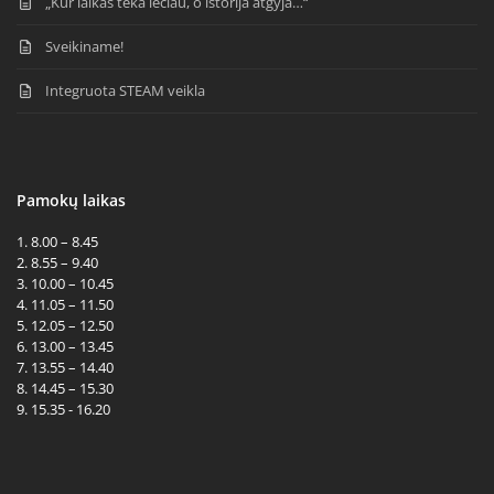
„Kur laikas teka lėčiau, o istorija atgyja…“
Sveikiname!
Integruota STEAM veikla
Pamokų laikas
1. 8.00 – 8.45
2. 8.55 – 9.40
3. 10.00 – 10.45
4. 11.05 – 11.50
5. 12.05 – 12.50
6. 13.00 – 13.45
7. 13.55 – 14.40
8. 14.45 – 15.30
9. 15.35 - 16.20