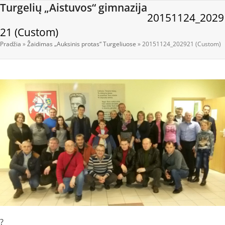
Open
Close
Skip
Turgelių „Aistuvos“ gimnazija
20151124_2029
to
mobile
mobile
content
21 (Custom)
menu
menu
Pradžia
»
Žaidimas „Auksinis protas“ Turgeliuose
»
20151124_202921 (Custom)
?