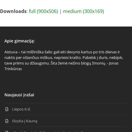
Downloads
:
full (900x506)
|
medium (300x169)
Apie gimnaziją:
Aistuva – tai milžiniška šalis: gali eiti devynis kartus po tris dienas ir
naktis per ošiančius miškus, neprieisi krašto. Pabelsk į duris, nebijok,
tave priims su džiaugsmu. Šita žemė nežino blogų žmonių. - Jonas
Trinkūnas
Naujausi įrašai
Liepos 6 d.
Išvyka į Kauną