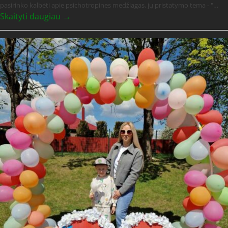
pasirinko kalbėti apie psichotropines medžiagas, jų pristatymo tema - "…
Skaityti daugiau →