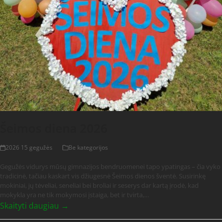
Šeimos diena 2026
2026 15 gegužės
Be kategorijos
Gegužės vidurys mūsų gimnazijos bendruomenei tapo ypatingas – čia vyko
tradicinė, tačiau kaskart vis džiugesnė Šeimos dienos šventė. Susirinkę
mokiniai, jų tėveliai, seneliai bei broliai ir seserys dar kartą įrodė, kad
mokykla yra ne tik mokymosi įstaiga, bet ir tvirta,…
Skaityti daugiau →