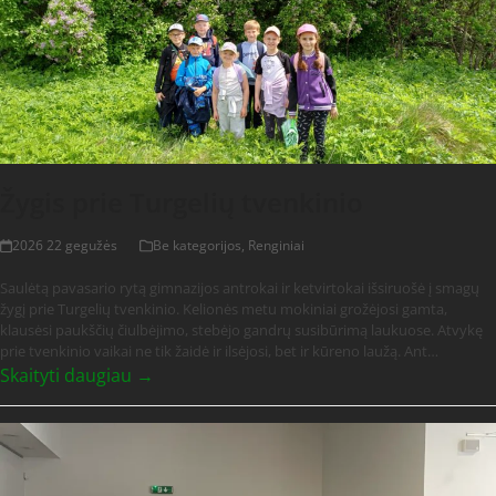
Žygis prie Turgelių tvenkinio
2026 22 gegužės
Be kategorijos
,
Renginiai
Saulėtą pavasario rytą gimnazijos antrokai ir ketvirtokai išsiruošė į smagų
žygį prie Turgelių tvenkinio. Kelionės metu mokiniai grožėjosi gamta,
klausėsi paukščių čiulbėjimo, stebėjo gandrų susibūrimą laukuose. Atvykę
prie tvenkinio vaikai ne tik žaidė ir ilsėjosi, bet ir kūreno laužą. Ant…
Skaityti daugiau →