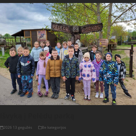
Išvyką į Pelėdų parką
2026 13 gegužės
Be kategorijos