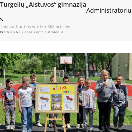
Open
Close
Skip
Turgelių „Aistuvos“ gimnazija
Administratoriu
to
mobile
mobile
content
s
menu
menu
This author has written 663 articles
Pradžia
»
Naujienos
»
Administratorius