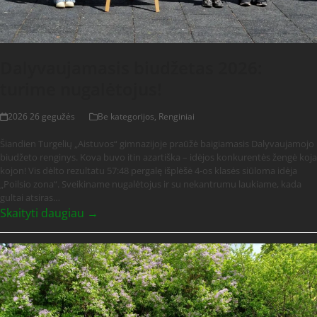
Dalyvaujamasis biudžetas 2026:
turime nugalėtojus!
2026 26 gegužės
Be kategorijos
,
Renginiai
Šiandien Turgelių „Aistuvos“ gimnazijoje praūžė baigiamasis Dalyvaujamojo
biudžeto renginys. Kova buvo itin azartiška – idėjos konkurentės žengė koja
kojon! Vis dėlto rezultatu 57:48 pergalę išplėšė 4-os klasės siūloma idėja
„Poilsio zona“. Sveikiname nugalėtojus ir su nekantrumu laukiame, kada
gultai atsiras…
Skaityti daugiau →