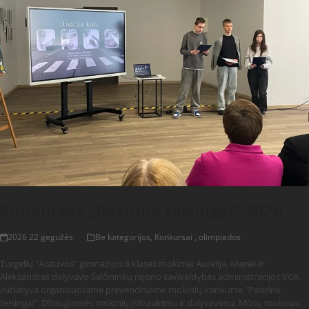
Konkursas „Pasirink teisingai“ 2026
2026 22 gegužės
Be kategorijos
,
Konkursai , olimpiados
Turgelių "Aistuvos" gimnazijos 8 klasės mokiniai Aurelija, Marek ir
Aleksandras dalyvavo Šalčininkų rajono savivaldybės administracijos VGK
iniciatyva organizuotame prevenciniame mokinių konkurse "Pasirink
teisingai". Džiaugiamės mokinių įsitraukimu ir dalyvavimu. Mūsų mokiniai