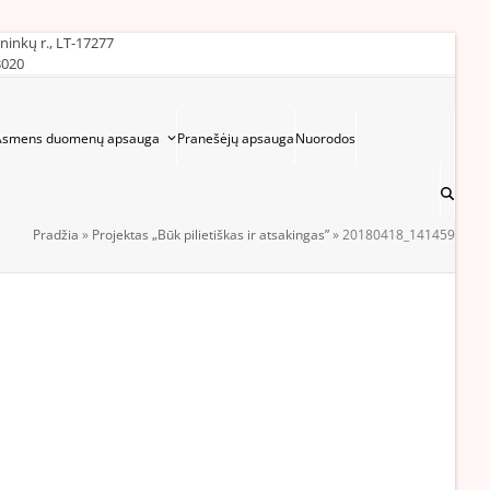
ininkų r., LT-17277
3020
Asmens duomenų apsauga
Pranešėjų apsauga
Nuorodos
Pradžia
»
Projektas „Būk pilietiškas ir atsakingas”
»
20180418_141459