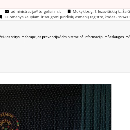
administracija@turgeliai.lm.lt
Mokyklos g. 1, Jezavitiškių k., Šalč
Duomenys kaupiami ir saugomi Juridinių asmenų registre, kodas - 19141
Veiklos sritys
Korupcijos prevencija
Administracinė informacija
Paslaugos