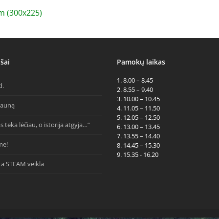
 (300x225)
šai
Pamokų laikas
1. 8.00 – 8.45
d.
2. 8.55 – 9.40
3. 10.00 – 10.45
Kauną
4. 11.05 – 11.50
5. 12.05 – 12.50
s teka lėčiau, o istorija atgyja…“
6. 13.00 – 13.45
7. 13.55 – 14.40
me!
8. 14.45 – 15.30
9. 15.35 - 16.20
ta STEAM veikla