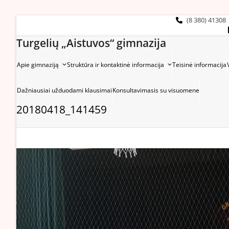
Skip
to
(8 380) 41308
content
Turgelių „Aistuvos“ gimnazija
Apie gimnaziją
Struktūra ir kontaktinė informacija
Teisinė informacija
Dažniausiai užduodami klausimai
Konsultavimasis su visuomene
20180418_141459