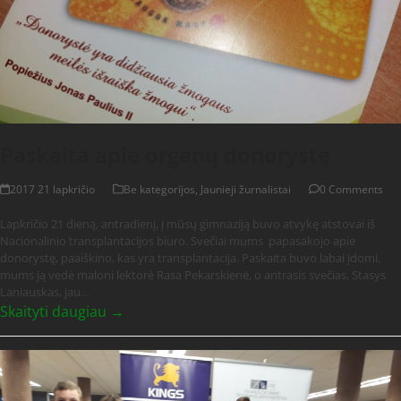
Paskaita apie organų donorystę
2017 21 lapkričio
Be kategorijos
,
Jaunieji žurnalistai
0 Comments
Lapkričio 21 dieną, antradienį, į mūsų gimnaziją buvo atvykę atstovai iš
Nacionalinio transplantacijos biuro. Svečiai mums papasakojo apie
donorystę, paaiškino, kas yra transplantacija. Paskaita buvo labai įdomi,
mums ją vedė maloni lektorė Rasa Pekarskienė, o antrasis svečias, Stasys
Laniauskas, jau…
Skaityti daugiau →