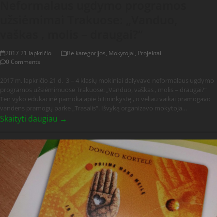
Neformalaus ugdymo programos
užsiėmimai Trakuose: „Vanduo,
vaškas , molis – draugai?“
2017 21 lapkričio
Be kategorijos
,
Mokytojai
,
Projektai
0 Comments
2017 m. lapkričio 21 d. 3 – 4 klasių mokiniai dalyvavo neformalaus ugdymo
programos užsiėmimuose Trakuose: „Vanduo, vaškas , molis – draugai?“
Ten vyko edukacinė pamoka apie bitininkystę , o vėliau vaikai pramogavo
vandens pramogų parke „Trasalis“. Išvyką organizavo mokytoja…
Skaityti daugiau →