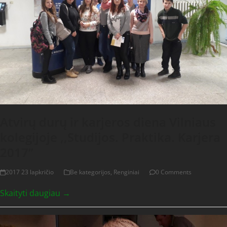
Atvirų durų ir karjeros diena Vilniaus
kolegijoje ,,Studijos. Praktika. Karjera
2017”
2017 23 lapkričio
Be kategorijos
,
Renginiai
0 Comments
Skaityti daugiau →