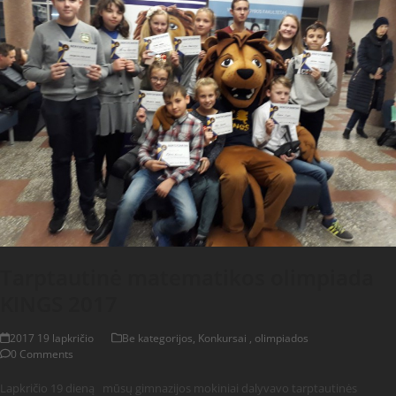
Tarptautinė matematikos olimpiada
KINGS 2017
2017 19 lapkričio
Be kategorijos
,
Konkursai , olimpiados
0 Comments
Lapkričio 19 dieną mūsų gimnazijos mokiniai dalyvavo tarptautinės