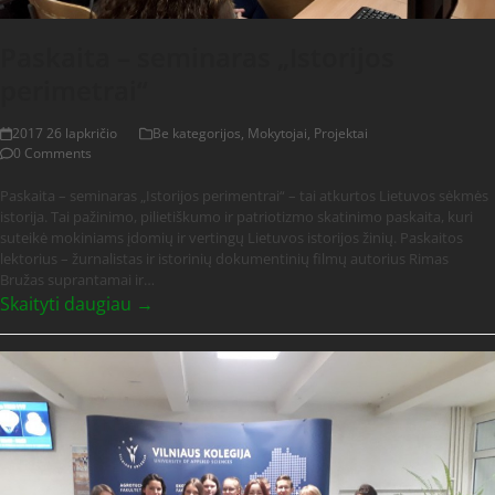
Paskaita – seminaras „Istorijos
perimetrai“
2017 26 lapkričio
Be kategorijos
,
Mokytojai
,
Projektai
0 Comments
Paskaita – seminaras „Istorijos perimentrai“ – tai atkurtos Lietuvos sėkmės
istorija. Tai pažinimo, pilietiškumo ir patriotizmo skatinimo paskaita, kuri
suteikė mokiniams įdomių ir vertingų Lietuvos istorijos žinių. Paskaitos
lektorius – žurnalistas ir istorinių dokumentinių filmų autorius Rimas
Bružas suprantamai ir…
Skaityti daugiau →