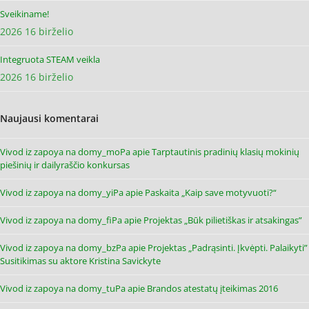
Sveikiname!
2026 16 birželio
Integruota STEAM veikla
2026 16 birželio
Naujausi komentarai
Vivod iz zapoya na domy_moPa
apie
Tarptautinis pradinių klasių mokinių
piešinių ir dailyraščio konkursas
Vivod iz zapoya na domy_yiPa
apie
Paskaita „Kaip save motyvuoti?“
Vivod iz zapoya na domy_fiPa
apie
Projektas „Būk pilietiškas ir atsakingas”
Vivod iz zapoya na domy_bzPa
apie
Projektas „Padrąsinti. Įkvėpti. Palaikyti”
Susitikimas su aktore Kristina Savickyte
Vivod iz zapoya na domy_tuPa
apie
Brandos atestatų įteikimas 2016