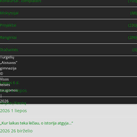
Konkursai , olimpiados
(105)
Mokytojai
(88)
Projektai
(230)
Renginiai
(299)
Stažuotės
(3)
Turgelių
„Aistuvos“
Naujausi įrašai
gimnazija
©
Visos
Liepos 6 d.
teisės
2026 6 liepos
saugomos
|
2026
Išvyka į Kauną
2026 1 liepos
„Kur laikas teka lėčiau, o istorija atgyja…“
2026 26 birželio