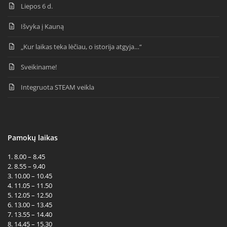
Liepos 6 d.
Išvyka į Kauną
„Kur laikas teka lėčiau, o istorija atgyja…“
Sveikiname!
Integruota STEAM veikla
Pamokų laikas
1. 8.00 – 8.45
2. 8.55 – 9.40
3. 10.00 – 10.45
4. 11.05 – 11.50
5. 12.05 – 12.50
6. 13.00 – 13.45
7. 13.55 – 14.40
8. 14.45 – 15.30