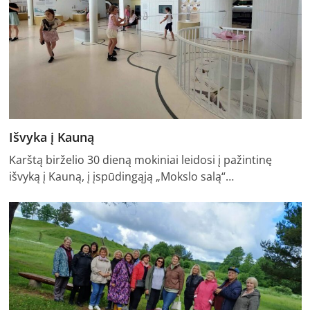
Išvyka į Kauną
Karštą birželio 30 dieną mokiniai leidosi į pažintinę
išvyką į Kauną, į įspūdingąją „Mokslo salą“…