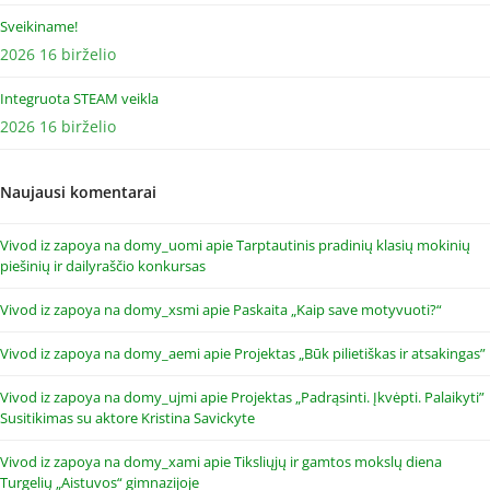
Sveikiname!
2026 16 birželio
Integruota STEAM veikla
2026 16 birželio
Naujausi komentarai
Vivod iz zapoya na domy_uomi
apie
Tarptautinis pradinių klasių mokinių
piešinių ir dailyraščio konkursas
Vivod iz zapoya na domy_xsmi
apie
Paskaita „Kaip save motyvuoti?“
Vivod iz zapoya na domy_aemi
apie
Projektas „Būk pilietiškas ir atsakingas”
Vivod iz zapoya na domy_ujmi
apie
Projektas „Padrąsinti. Įkvėpti. Palaikyti”
Susitikimas su aktore Kristina Savickyte
Vivod iz zapoya na domy_xami
apie
Tiksliųjų ir gamtos mokslų diena
Turgelių „Aistuvos“ gimnazijoje