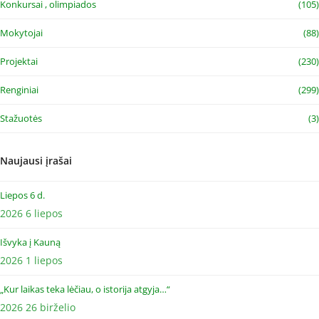
Konkursai , olimpiados
(105)
Mokytojai
(88)
Projektai
(230)
Renginiai
(299)
Stažuotės
(3)
Naujausi įrašai
Liepos 6 d.
2026 6 liepos
Išvyka į Kauną
2026 1 liepos
„Kur laikas teka lėčiau, o istorija atgyja…“
2026 26 birželio