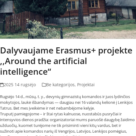
Dalyvaujame Erasmus+ projekte
,,Around the artificial
intelligence“
2025 14 rugsėjo
Be kategorijos
,
Projektai
Rugsėjo 14 d., mūsų, t. y., devynių gimnazistų komandos ir juos lydinčios
mokytojos, laukė išbandymas — daugiau nei 16 valandų kelionė į Lenkijos
Tatrus. Bet mes įveikėme ir net nebambėjome kelyje.
Truputį pamiegojome – ir štai rytas kalnuose, nuostabūs pusryčiai ir
intensyvios dienos pradžia: organizatoriai mums paruošė daugybę žaidimo
užduočių, kuomet turėjome ne tik prisiminti vieni kitų vardus, bet ir
sužinoti apie komandos narių iš Vengrijos, Latvijos, Lenkijos pomėgius,