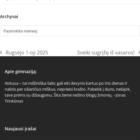
Archyvai
Archyvai
Rugsėjo 1-oji 2025
Sveiki sugrįžę iš vasaros!
previous
next
post:
post:
Apie gimnaziją:
Aistuva – tai milžiniška šalis: gali eiti devynis kartus po tris dienas ir
naktis per ošiančius miškus, neprieisi krašto. Pabelsk į duris, nebijok,
tave priims su džiaugsmu. Šita žemė nežino blogų žmonių. - Jonas
Trinkūnas
Naujausi įrašai