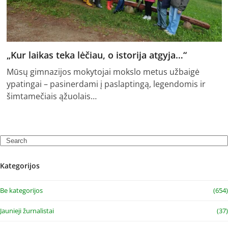
„Kur laikas teka lėčiau, o istorija atgyja…“
Mūsų gimnazijos mokytojai mokslo metus užbaigė
ypatingai – pasinerdami į paslaptingą, legendomis ir
šimtamečiais ąžuolais…
Search
Kategorijos
Be kategorijos
(654)
Jaunieji žurnalistai
(37)