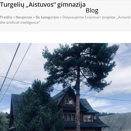
Open
Close
Skip
Turgelių „Aistuvos“ gimnazija
Blog
to
mobile
mobile
content
Pradžia
»
Naujienos
»
Be kategorijos
»
Dalyvaujame Erasmus+ projekte ,,Around
menu
menu
the artificial intelligence“