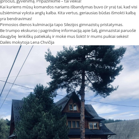
įpročius, gyvenimą. Pripažinkime – tai veikia!
Kai kuriems mūsų komandos nariams išbandymas buvo (ir yra) tai, kad visi
užsiėmimai vyksta anglų kalba. Kita vertus, geriausias būdas išmokti kalbą
yra bendravimas!
Pirmosios dienos kulminacija tapo Silezijos gimnazistų pristatymas.
Be trumpo ekskurso į pagrindinę informaciją apie šalį, gimnazistai paruošė
daugybę lenkiškų patiekalų ir mokė mus šokti! Ir mums puikiai sekėsi!
Dailės mokytoja Lena Chvičija