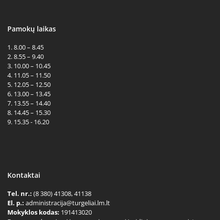
Pamokų laikas
1. 8.00 – 8.45
2. 8.55 – 9.40
3. 10.00 – 10.45
4. 11.05 – 11.50
5. 12.05 – 12.50
6. 13.00 – 13.45
7. 13.55 – 14.40
8. 14.45 – 15.30
9. 15.35 - 16.20
Kontaktai
Tel. nr.:
(8 380) 41308, 41138
El. p.:
administracija@turgeliai.lm.lt
Mokyklos kodas:
191413020