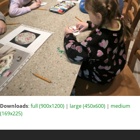
Downloads
:
full (900x1200)
|
large (450x600)
|
medium
(169x225)