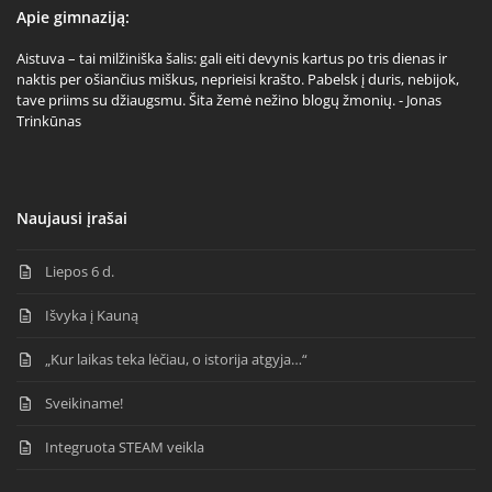
Apie gimnaziją:
Aistuva – tai milžiniška šalis: gali eiti devynis kartus po tris dienas ir
naktis per ošiančius miškus, neprieisi krašto. Pabelsk į duris, nebijok,
tave priims su džiaugsmu. Šita žemė nežino blogų žmonių. - Jonas
Trinkūnas
Naujausi įrašai
Liepos 6 d.
Išvyka į Kauną
„Kur laikas teka lėčiau, o istorija atgyja…“
Sveikiname!
Integruota STEAM veikla