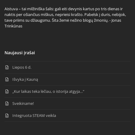
Aistuva – tai milžiniška šalis: gali eiti devynis kartus po tris dienas ir
naktis per ošiančius miškus, neprieisi krašto. Pabelsk į duris, nebijok,
tave priims su džiaugsmu. Šita žemė nežino blogų žmonių. - Jonas
Trinkūnas
Naujausi įrašai
Liepos 6 d.
Išvyka į Kauną
„Kur laikas teka lėčiau, o istorija atgyja…“
Sveikiname!
Integruota STEAM veikla