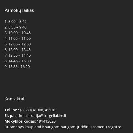
Pamokų laikas
1. 8.00 – 8.45
2. 8.55 – 9.40
3. 10.00 – 10.45
4. 11.05 – 11.50
5. 12.05 – 12.50
6. 13.00 – 13.45
7. 13.55 – 14.40
8. 14.45 – 15.30
9. 15.35 - 16.20
Kontaktai
Tel. nr.:
(8 380) 41308, 41138
El. p.:
administracija@turgeliai.lm.lt
Mokyklos kodas:
191413020
Duomenys kaupiami ir saugomi saugomi Juridinių asmenų registre.