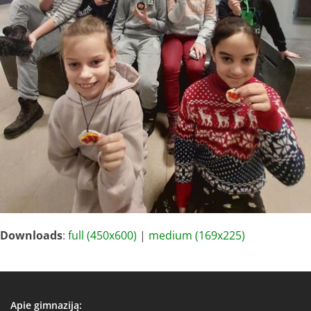
Downloads
:
full (450x600)
|
medium (169x225)
Apie gimnaziją: