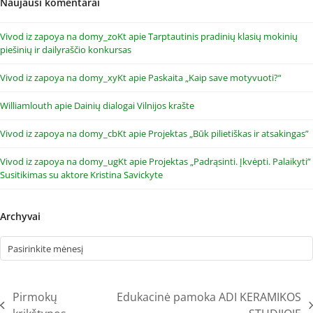
Naujausi komentarai
Vivod iz zapoya na domy_zoKt
apie
Tarptautinis pradinių klasių mokinių
piešinių ir dailyraščio konkursas
Vivod iz zapoya na domy_xyKt
apie
Paskaita „Kaip save motyvuoti?“
Williamlouth
apie
Dainių dialogai Vilnijos krašte
Vivod iz zapoya na domy_cbKt
apie
Projektas „Būk pilietiškas ir atsakingas”
Vivod iz zapoya na domy_ugKt
apie
Projektas „Padrąsinti. Įkvėpti. Palaikyti”
Susitikimas su aktore Kristina Savickyte
Archyvai
Archyvai
Pirmokų
Edukacinė pamoka ADI KERAMIKOS
previous
next