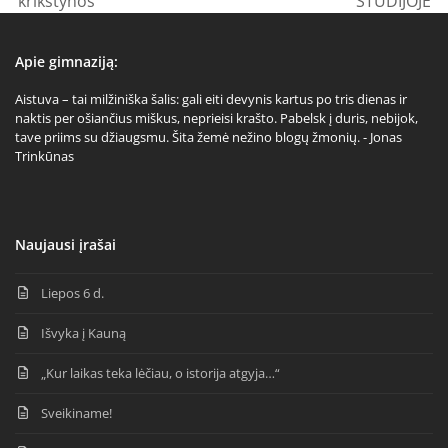
krikštynos
STUDIJOJE
post:
post:
Apie gimnaziją:
Aistuva – tai milžiniška šalis: gali eiti devynis kartus po tris dienas ir
naktis per ošiančius miškus, neprieisi krašto. Pabelsk į duris, nebijok,
tave priims su džiaugsmu. Šita žemė nežino blogų žmonių. - Jonas
Trinkūnas
Naujausi įrašai
Liepos 6 d.
Išvyka į Kauną
„Kur laikas teka lėčiau, o istorija atgyja…“
Sveikiname!