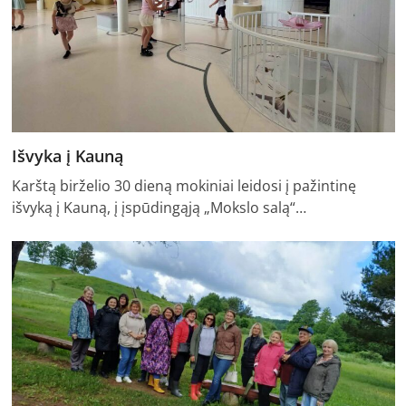
Išvyka į Kauną
Karštą birželio 30 dieną mokiniai leidosi į pažintinę
išvyką į Kauną, į įspūdingąją „Mokslo salą“…