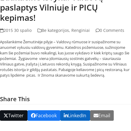
paslaptys Vilniuje ir PICŲ
kepimas!
2015 30 spalio
Be kategorijos
,
Renginiai
0 Comments
Apsilankėme Žemutinėje pilyje – Valdovų rūmuose ir susipažinome su
anuomet vykusiu valdovų gyvenimu. Katedros požemiuose, sužinojome
kam šie požemiai buvo reikalingi, kas juose vykdavo ir kiek kriptų saugo šie
požemiai. Žygiavome viena įdomiausių sostinės gatvelių – siauriausia
Vilniaus gatve, įrašyta į Lietuvos rekordų knygą. Susipažinome su Vilniaus
rotušės istorija ir gildijų pastatais. Pabaigoje keliavome į picų restoraną, kur
patys lipdėme picas. Ir žinoma skanavome sukurtą šedevrą.
Share This
Twitter
Facebook
LinkedIn
Email