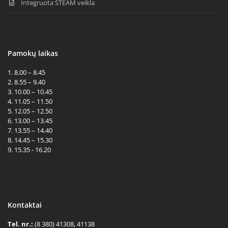
Integruota STEAM veikla
Pamokų laikas
1. 8.00 – 8.45
2. 8.55 – 9.40
3. 10.00 – 10.45
4. 11.05 – 11.50
5. 12.05 – 12.50
6. 13.00 – 13.45
7. 13.55 – 14.40
8. 14.45 – 15.30
9. 15.35 - 16.20
Kontaktai
Tel. nr.:
(8 380) 41308, 41138