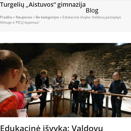
Open
Close
Skip
Turgelių „Aistuvos“ gimnazija
Blog
to
mobile
mobile
content
Pradžia
»
Naujienos
»
Be kategorijos
»
Edukacinė išvyka: Valdovų paslaptys
menu
menu
Vilniuje ir PICŲ kepimas!
Edukacinė išvyka: Valdovų