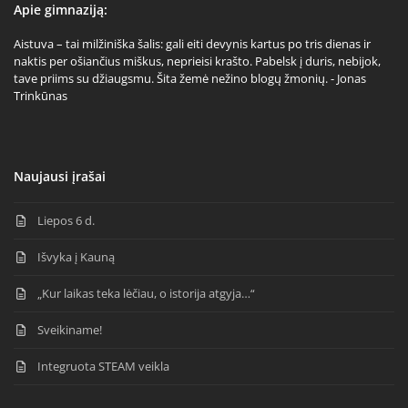
Apie gimnaziją:
Aistuva – tai milžiniška šalis: gali eiti devynis kartus po tris dienas ir
naktis per ošiančius miškus, neprieisi krašto. Pabelsk į duris, nebijok,
tave priims su džiaugsmu. Šita žemė nežino blogų žmonių. - Jonas
Trinkūnas
Naujausi įrašai
Liepos 6 d.
Išvyka į Kauną
„Kur laikas teka lėčiau, o istorija atgyja…“
Sveikiname!
Integruota STEAM veikla