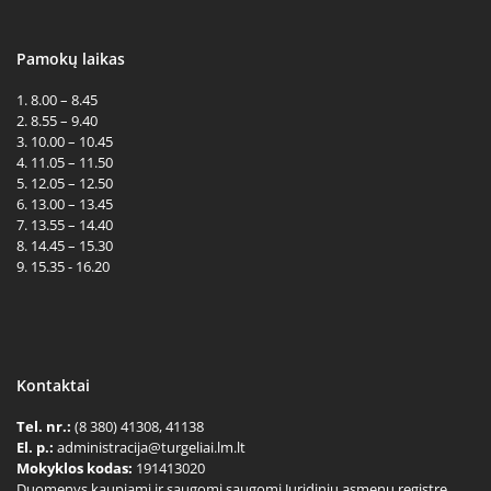
Pamokų laikas
1. 8.00 – 8.45
2. 8.55 – 9.40
3. 10.00 – 10.45
4. 11.05 – 11.50
5. 12.05 – 12.50
6. 13.00 – 13.45
7. 13.55 – 14.40
8. 14.45 – 15.30
9. 15.35 - 16.20
Kontaktai
Tel. nr.:
(8 380) 41308, 41138
El. p.:
administracija@turgeliai.lm.lt
Mokyklos kodas:
191413020
Duomenys kaupiami ir saugomi saugomi Juridinių asmenų registre.