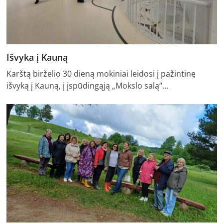
Išvyka į Kauną
Karštą birželio 30 dieną mokiniai leidosi į pažintinę
išvyką į Kauną, į įspūdingąją „Mokslo salą“…