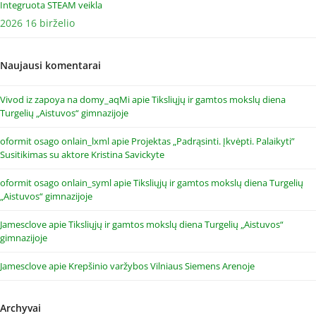
Integruota STEAM veikla
2026 16 birželio
Naujausi komentarai
Vivod iz zapoya na domy_aqMi
apie
Tiksliųjų ir gamtos mokslų diena
Turgelių „Aistuvos“ gimnazijoje
oformit osago onlain_lxml
apie
Projektas „Padrąsinti. Įkvėpti. Palaikyti”
Susitikimas su aktore Kristina Savickyte
oformit osago onlain_syml
apie
Tiksliųjų ir gamtos mokslų diena Turgelių
„Aistuvos“ gimnazijoje
Jamesclove
apie
Tiksliųjų ir gamtos mokslų diena Turgelių „Aistuvos“
gimnazijoje
Jamesclove
apie
Krepšinio varžybos Vilniaus Siemens Arenoje
Archyvai