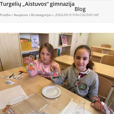
Open
Close
Skip
Turgelių „Aistuvos“ gimnazija
Blog
to
mobile
mobile
content
Pradžia
»
Naujienos
»
Be kategorijos
»
„ENGLISH IS FUN-COLOUR LAB“
menu
menu