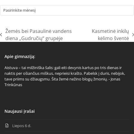
Archyvai
Žemės bei Pasaulinė vandens
Kasmetinė inkilų
previous
next
diena „Gudručių“ grupėje
kėlimo šventė
post:
post:
Apie gimnaziją:
Aistuva – tai milžiniška šalis: gali eiti devynis kartus po tris dienas ir
naktis per ošiančius miškus, neprieisi krašto. Pabelsk į duris, nebijok,
tave priims su džiaugsmu. Šita žemė nežino blogų žmonių. - Jonas
Trinkūnas
Naujausi įrašai
Liepos 6 d.