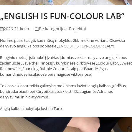
„ENGLISH IS FUN-COLOUR LAB“
2026 21 kovo
Be kategorijos
,
Projektai
Norime pasidžiaugti, kad mūsų mokyklos 2kl. mokinė Adriana Olševska
dalyvavo anglų kalbos popietėje „ENGLISH IS FUN-COLOUR LAB“!
Renginio metu ji įsitraukė į įvairias įdomias veiklas: dalyvavo anglų kalbos
žaidimuose „Save the Princess“, kūrybinėse dirbtuvėse „Colour Lab“, „Sweet
Rainbow“ ir „Sparkling Bubble Colours“, taip pat išbandė jėgas
komandiniuose iššūkiuose bei smagiose viktorinose.
Tokios veiklos suteikia galimybę mokiniams lavinti anglų kalbos įgūdžius,
bendradarbiauti bei kūrybiškai atsiskleisti. Džiaugiamės Adrianos
dalyvavimu ir iniciatyvumu!
Anglų kalbos mokytoja Justina Turo