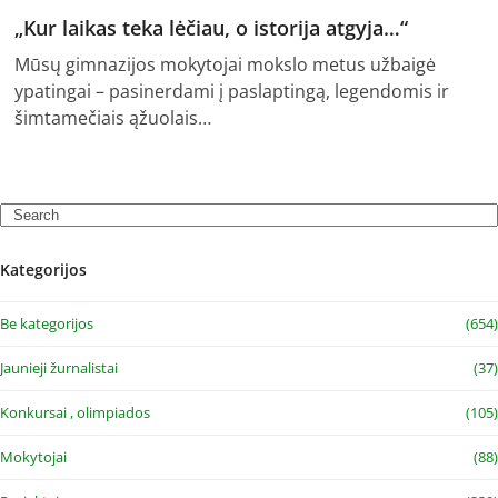
„Kur laikas teka lėčiau, o istorija atgyja…“
Mūsų gimnazijos mokytojai mokslo metus užbaigė
ypatingai – pasinerdami į paslaptingą, legendomis ir
šimtamečiais ąžuolais…
Search
Kategorijos
Be kategorijos
(654)
Jaunieji žurnalistai
(37)
Konkursai , olimpiados
(105)
Mokytojai
(88)