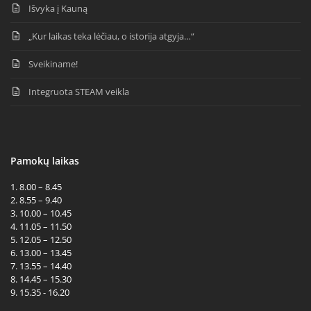
Išvyka į Kauną
„Kur laikas teka lėčiau, o istorija atgyja…“
Sveikiname!
Integruota STEAM veikla
Pamokų laikas
1. 8.00 – 8.45
2. 8.55 – 9.40
3. 10.00 – 10.45
4. 11.05 – 11.50
5. 12.05 – 12.50
6. 13.00 – 13.45
7. 13.55 – 14.40
8. 14.45 – 15.30
9. 15.35 - 16.20