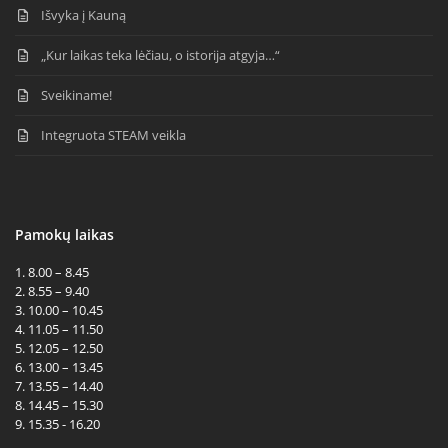
Išvyka į Kauną
„Kur laikas teka lėčiau, o istorija atgyja…“
Sveikiname!
Integruota STEAM veikla
Pamokų laikas
1. 8.00 – 8.45
2. 8.55 – 9.40
3. 10.00 – 10.45
4. 11.05 – 11.50
5. 12.05 – 12.50
6. 13.00 – 13.45
7. 13.55 – 14.40
8. 14.45 – 15.30
9. 15.35 - 16.20