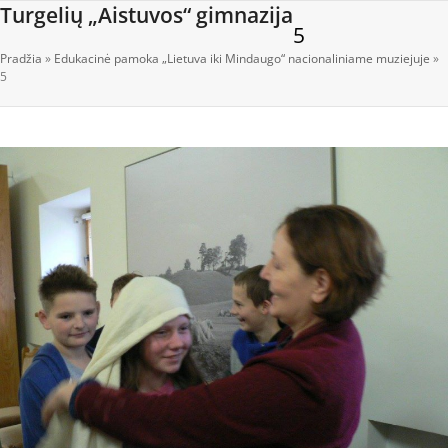
Open
Close
Skip
Turgelių „Aistuvos“ gimnazija
5
to
mobile
mobile
content
Pradžia
»
Edukacinė pamoka „Lietuva iki Mindaugo“ nacionaliniame muziejuje
»
menu
menu
5