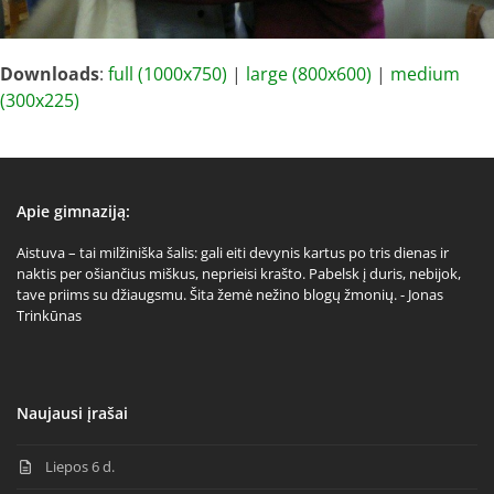
Downloads
:
full (1000x750)
|
large (800x600)
|
medium
(300x225)
Apie gimnaziją:
Aistuva – tai milžiniška šalis: gali eiti devynis kartus po tris dienas ir
naktis per ošiančius miškus, neprieisi krašto. Pabelsk į duris, nebijok,
tave priims su džiaugsmu. Šita žemė nežino blogų žmonių. - Jonas
Trinkūnas
Naujausi įrašai
Liepos 6 d.