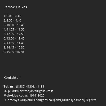
Pamokų laikas
1. 8.00 – 8.45
2. 8.55 – 9.40
3. 10.00 – 10.45
4. 11.05 – 11.50
5. 12.05 – 12.50
6. 13.00 – 13.45
7. 13.55 – 14.40
8. 14.45 – 15.30
9. 15.35 - 16.20
Kontaktai
Tel. nr.:
(8 380) 41308, 41138
El. p.:
administracija@turgeliai.lm.lt
Mokyklos kodas:
191413020
Duomenys kaupiami ir saugomi saugomi Juridinių asmenų registre.