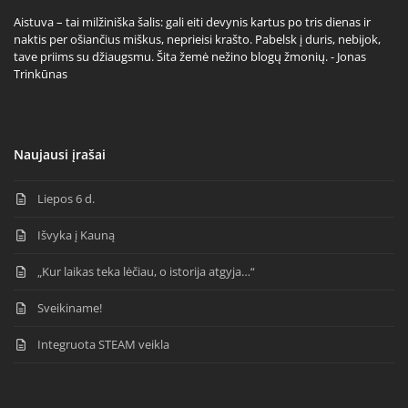
Aistuva – tai milžiniška šalis: gali eiti devynis kartus po tris dienas ir
naktis per ošiančius miškus, neprieisi krašto. Pabelsk į duris, nebijok,
tave priims su džiaugsmu. Šita žemė nežino blogų žmonių. - Jonas
Trinkūnas
Naujausi įrašai
Liepos 6 d.
Išvyka į Kauną
„Kur laikas teka lėčiau, o istorija atgyja…“
Sveikiname!
Integruota STEAM veikla