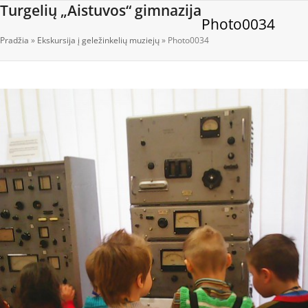
Open
Close
Skip
Turgelių „Aistuvos“ gimnazija
Photo0034
to
mobile
mobile
content
Pradžia
»
Ekskursija į geležinkelių muziejų
»
Photo0034
menu
menu