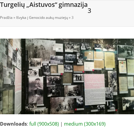
Open
Close
Skip
Turgelių „Aistuvos“ gimnazija
3
to
mobile
mobile
content
Pradžia
»
Išvyka į Genocido aukų muziejų
»
3
menu
menu
Downloads
:
full (900x508)
|
medium (300x169)