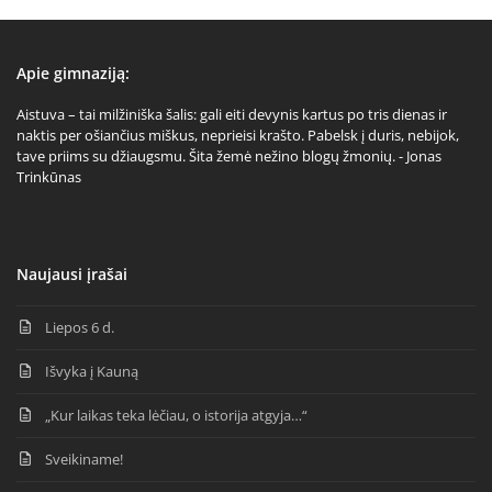
Apie gimnaziją:
Aistuva – tai milžiniška šalis: gali eiti devynis kartus po tris dienas ir
naktis per ošiančius miškus, neprieisi krašto. Pabelsk į duris, nebijok,
tave priims su džiaugsmu. Šita žemė nežino blogų žmonių. - Jonas
Trinkūnas
Naujausi įrašai
Liepos 6 d.
Išvyka į Kauną
„Kur laikas teka lėčiau, o istorija atgyja…“
Sveikiname!