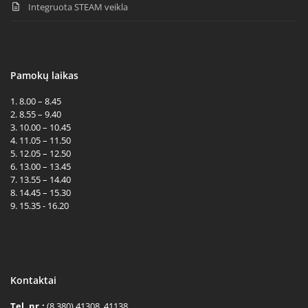
Integruota STEAM veikla
Pamokų laikas
1. 8.00 – 8.45
2. 8.55 – 9.40
3. 10.00 – 10.45
4. 11.05 – 11.50
5. 12.05 – 12.50
6. 13.00 – 13.45
7. 13.55 – 14.40
8. 14.45 – 15.30
9. 15.35 - 16.20
Kontaktai
Tel. nr.:
(8 380) 41308, 41138