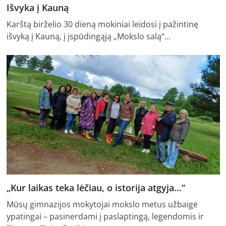
Išvyka į Kauną
Karštą birželio 30 dieną mokiniai leidosi į pažintinę
išvyką į Kauną, į įspūdingąją „Mokslo salą“…
„Kur laikas teka lėčiau, o istorija atgyja…“
Mūsų gimnazijos mokytojai mokslo metus užbaigė
ypatingai – pasinerdami į paslaptingą, legendomis ir