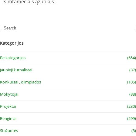
šimtamečiais ąžuolais…
Search
Kategorijos
Be kategorijos
(654)
Jaunieji žurnalistai
(37)
Konkursai , olimpiados
(105)
Mokytojai
(88)
Projektai
(230)
Renginiai
(299)
Stažuotės
(3)