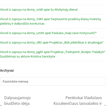
Vivod iz zapoya na domy_svMi
apie
Su Mokytojų diena!
Vivod iz zapoya na domy_mlKt
apie
Tarptautinis pradinių klasių mokinių
piešinių ir dailyraščio konkursas
Vivod iz zapoya na domy_umKt
apie
Paskaita „Kaip save motyvuoti?“
Vivod iz zapoya na domy_sfKt
apie
Projektas „Būk pilietiškas ir atsakingas”
Vivod iz zapoya na domy_pgKt
apie
Projektas „Padrąsinti. Įkvėpti. Palaikyti”
Susitikimas su aktore Kristina Savickyte
Archyvai
Archyvai
Dalyvaujamojo
Penktokai Vladislavo
biudžeto idėja
Kozakevičiaus laisvalaikio ir