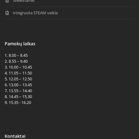
Sveikiname!
Integruota STEAM veikla
Pamokų laikas
1. 8.00 – 8.45
2. 8.55 – 9.40
3. 10.00 – 10.45
4. 11.05 – 11.50
5. 12.05 – 12.50
6. 13.00 – 13.45
7. 13.55 – 14.40
8. 14.45 – 15.30
9. 15.35 - 16.20
Kontaktai