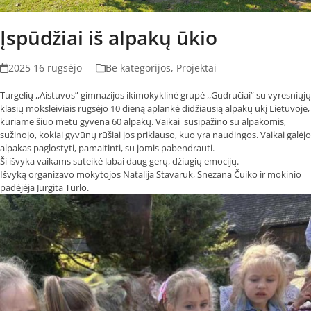
Įspūdžiai iš alpakų ūkio
2025 16 rugsėjo
Be kategorijos
,
Projektai
Turgelių ,,Aistuvos” gimnazijos ikimokyklinė grupė ,,Gudručiai” su vyresniųjų
klasių moksleiviais rugsėjo 10 dieną aplankė didžiausią alpakų ūkį Lietuvoje,
kuriame šiuo metu gyvena 60 alpakų. Vaikai susipažino su alpakomis,
sužinojo, kokiai gyvūnų rūšiai jos priklauso, kuo yra naudingos. Vaikai galėjo
alpakas paglostyti, pamaitinti, su jomis pabendrauti.
Ši išvyka vaikams suteikė labai daug gerų, džiugių emocijų.
Išvyką organizavo mokytojos Natalija Stavaruk, Snezana Čuiko ir mokinio
padėjėja Jurgita Turlo.