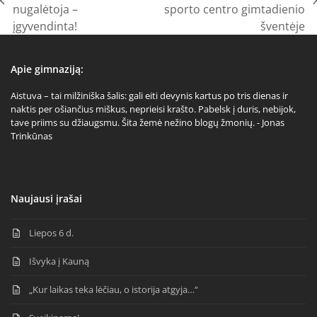
previous
next
nugalėtoja –
sporto centro gimtadienio
post:
post:
įgyvendinta!
šventėje
Apie gimnaziją:
Aistuva – tai milžiniška šalis: gali eiti devynis kartus po tris dienas ir
naktis per ošiančius miškus, neprieisi krašto. Pabelsk į duris, nebijok,
tave priims su džiaugsmu. Šita žemė nežino blogų žmonių. - Jonas
Trinkūnas
Naujausi įrašai
Liepos 6 d.
Išvyka į Kauną
„Kur laikas teka lėčiau, o istorija atgyja…“