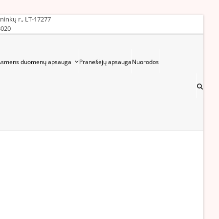
ininkų r., LT-17277
3020
Asmens duomenų apsauga
Pranešėjų apsauga
Nuorodos