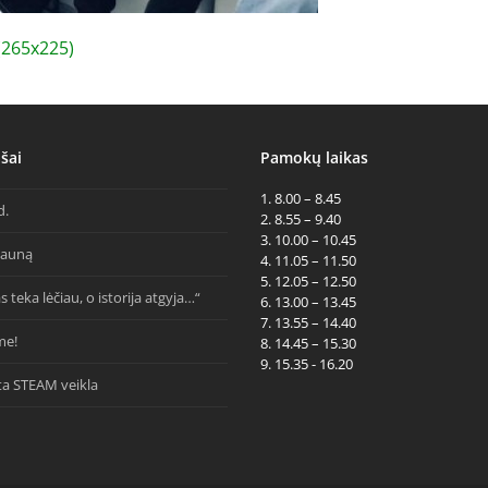
265x225)
šai
Pamokų laikas
1. 8.00 – 8.45
d.
2. 8.55 – 9.40
3. 10.00 – 10.45
Kauną
4. 11.05 – 11.50
5. 12.05 – 12.50
s teka lėčiau, o istorija atgyja…“
6. 13.00 – 13.45
7. 13.55 – 14.40
me!
8. 14.45 – 15.30
9. 15.35 - 16.20
ta STEAM veikla