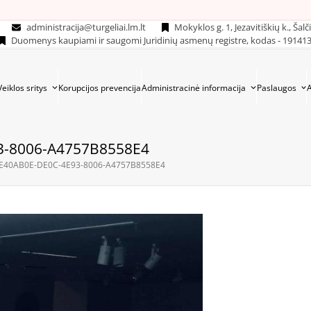
administracija@turgeliai.lm.lt
Mokyklos g. 1, Jezavitiškių k., Šalč
Duomenys kaupiami ir saugomi Juridinių asmenų registre, kodas - 19141
Veiklos sritys
Korupcijos prevencija
Administracinė informacija
Paslaugos
3-8006-A4757B8558E4
BE40AB0E-DE0C-4E93-8006-A4757B8558E4