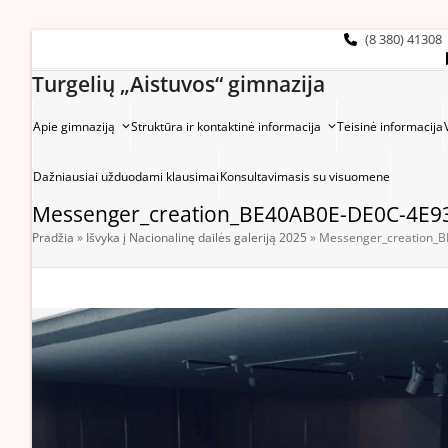
Skip
to
(8 380) 41308
content
Turgelių „Aistuvos“ gimnazija
Apie gimnaziją
Struktūra ir kontaktinė informacija
Teisinė informacija
Dažniausiai užduodami klausimai
Konsultavimasis su visuomene
Messenger_creation_BE40AB0E-DE0C-4E9
Pradžia
»
Išvyka į Nacionalinę dailės galeriją 2025
»
Messenger_creation_