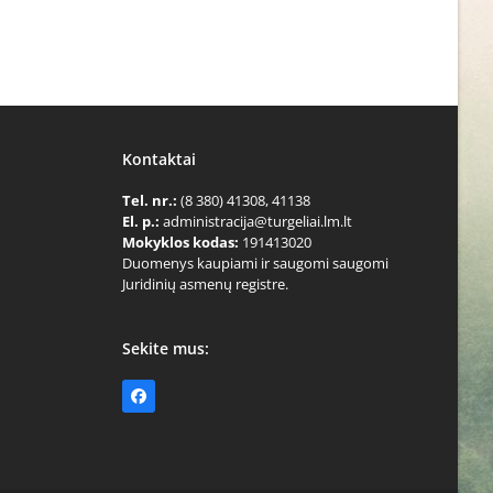
Kontaktai
Tel. nr.:
(8 380) 41308, 41138
El. p.:
administracija@turgeliai.lm.lt
Mokyklos kodas:
191413020
Duomenys kaupiami ir saugomi saugomi
Juridinių asmenų registre.
Sekite mus:
Facebook