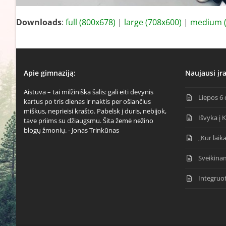
Downloads
:
full (800x678)
|
large (708x600)
|
medium (
Apie gimnaziją:
Naujausi įra
Aistuva – tai milžiniška šalis: gali eiti devynis
Liepos 6 
kartus po tris dienas ir naktis per ošiančius
miškus, neprieisi krašto. Pabelsk į duris, nebijok,
Išvyka į 
tave priims su džiaugsmu. Šita žemė nežino
blogų žmonių. - Jonas Trinkūnas
„Kur laika
Sveikina
Integruo