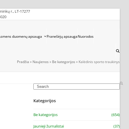
ininkų r., LT-17277
3020
Asmens duomenų apsauga
Pranešėjų apsauga
Nuorodos
Pradžia
»
Naujienos
»
Be kategorijos
»
Kalėdinis sporto traukinys
Search
Kategorijos
Be kategorijos
(654)
Jaunieji žurnalistai
(37)