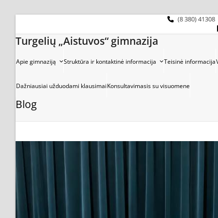
Skip
to
(8 380) 41308
content
Turgelių „Aistuvos“ gimnazija
Apie gimnaziją
Struktūra ir kontaktinė informacija
Teisinė informacija
Dažniausiai užduodami klausimai
Konsultavimasis su visuomene
Blog