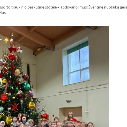
sporto traukinio paskutinę stotelę – apdovanojimus! Šventinę nuotaiką ger
ius.