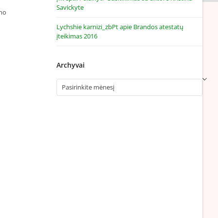
Savickyte
ino
Lychshie karnizi_zbPt
apie
Brandos atestatų
įteikimas 2016
Archyvai
Archyvai