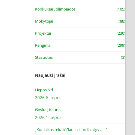
Konkursai , olimpiados
(105)
Mokytojai
(88)
Projektai
(230)
Renginiai
(299)
Stažuotės
(3)
Naujausi įrašai
Liepos 6 d.
2026 6 liepos
Išvyka į Kauną
2026 1 liepos
„Kur laikas teka lėčiau, o istorija atgyja…“