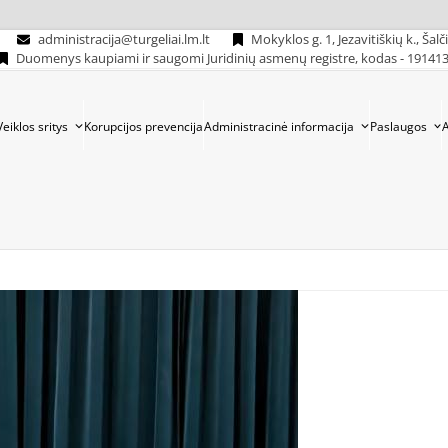
administracija@turgeliai.lm.lt
Mokyklos g. 1, Jezavitiškių k., Šalč
Duomenys kaupiami ir saugomi Juridinių asmenų registre, kodas - 19141
Veiklos sritys
Korupcijos prevencija
Administracinė informacija
Paslaugos