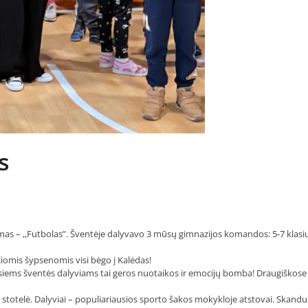
s
imas – ,,Futbolas”. Šventėje dalyvavo 3 mūsų gimnazijos komandos: 5-7 klasi
ačiomis šypsenomis visi bėgo į Kalėdas!
isiems šventės dalyviams tai geros nuotaikos ir emocijų bomba! Draugiškose
io stotelė. Dalyviai – populiariausios sporto šakos mokykloje atstovai. Skandu