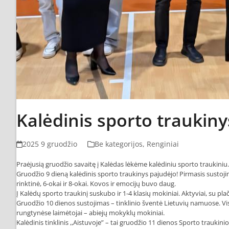
Kalėdinis sporto traukiny
2025 9 gruodžio
Be kategorijos
,
Renginiai
Praėjusią gruodžio savaitę į Kalėdas lėkėme kalėdiniu sporto traukiniu.
Gruodžio 9 dieną kalėdinis sporto traukinys pajudėjo! Pirmasis sustoj
rinktinė, 6-okai ir 8-okai. Kovos ir emocijų buvo daug.
Į Kalėdų sporto traukinį suskubo ir 1-4 klasių mokiniai. Aktyviai, su pl
Gruodžio 10 dienos sustojimas – tinklinio šventė Lietuvių namuose. V
rungtynėse laimėtojai – abiejų mokyklų mokiniai.
Kalėdinis tinklinis ,,Aistuvoje” – tai gruodžio 11 dienos Sporto traukin