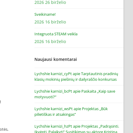
2026 26 birželio
Sveikiname!
2026 16 birželio
Integruota STEAM veikla
2026 16 birželio
Naujausi komentarai
Lychshie karnizi_cyPt
apie
Tarptautinis pradinių
klasių mokinių piešinių ir dailyraščio konkursas
Lychshie karnizi_bcPt
apie
Paskaita „Kaip save
motyvuoti?“
ų
Lychshie karnizi_wsPt
apie
Projektas „Būk
pilietiškas ir atsakingas”
Lychshie karnizi_hzPt
apie
Projektas „Padrąsinti.
otės,
Įkvėpti. Palaikyti” Susitikimas su aktore Kristina