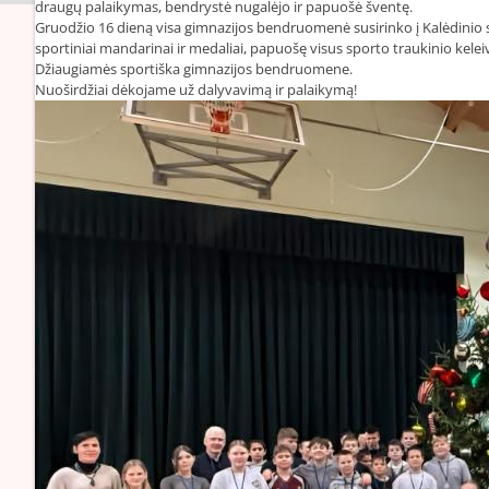
draugų palaikymas, bendrystė nugalėjo ir papuošė šventę.
Gruodžio 16 dieną visa gimnazijos bendruomenė susirinko į Kalėdinio 
sportiniai mandarinai ir medaliai, papuošę visus sporto traukinio keleiv
Džiaugiamės sportiška gimnazijos bendruomene.
Nuoširdžiai dėkojame už dalyvavimą ir palaikymą!