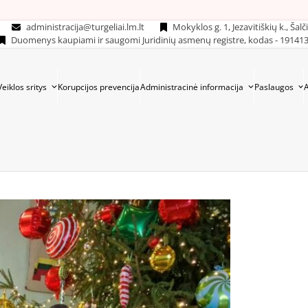
administracija@turgeliai.lm.lt
Mokyklos g. 1, Jezavitiškių k., Šalč
Duomenys kaupiami ir saugomi Juridinių asmenų registre, kodas - 19141
Veiklos sritys
Korupcijos prevencija
Administracinė informacija
Paslaugos