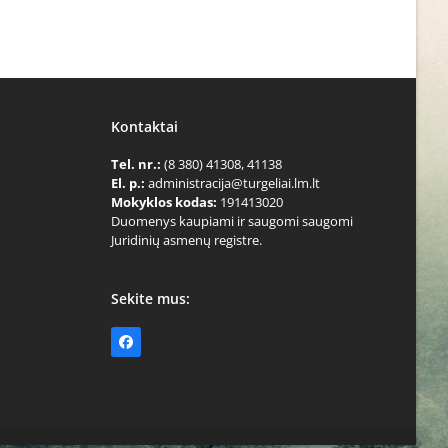
Kontaktai
Tel. nr.:
(8 380) 41308, 41138
El. p.:
administracija@turgeliai.lm.lt
Mokyklos kodas:
191413020
Duomenys kaupiami ir saugomi saugomi
Juridinių asmenų registre.
Sekite mus:
Facebook