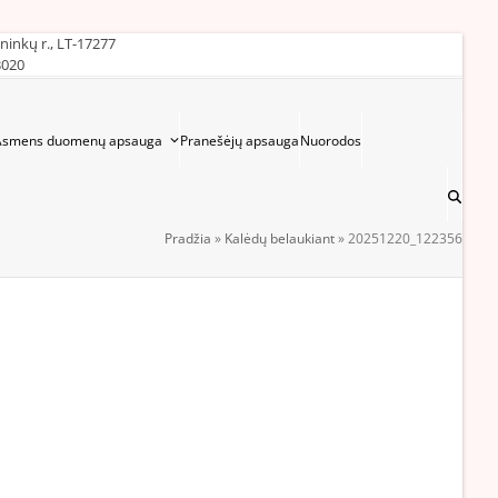
ininkų r., LT-17277
3020
Asmens duomenų apsauga
Pranešėjų apsauga
Nuorodos
Pradžia
»
Kalėdų belaukiant
»
20251220_122356