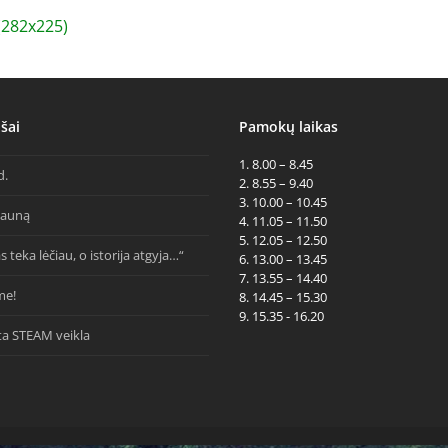
282x225)
šai
Pamokų laikas
1. 8.00 – 8.45
d.
2. 8.55 – 9.40
3. 10.00 – 10.45
Kauną
4. 11.05 – 11.50
5. 12.05 – 12.50
s teka lėčiau, o istorija atgyja…“
6. 13.00 – 13.45
7. 13.55 – 14.40
me!
8. 14.45 – 15.30
9. 15.35 - 16.20
ta STEAM veikla