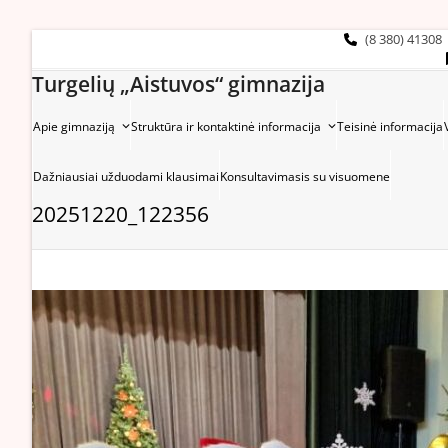
Skip
to
(8 380) 41308
content
Turgelių „Aistuvos“ gimnazija
Apie gimnaziją
Struktūra ir kontaktinė informacija
Teisinė informacija
Dažniausiai užduodami klausimai
Konsultavimasis su visuomene
20251220_122356