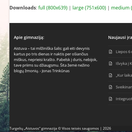
Downloads
:
full (800x639)
|
large (751x600)
|
medium (
Apie gimnaziją:
Naujausi įra
Aistuva – tai milžiniška šalis: gali eiti devynis
Liepos 6 
kartus po tris dienas ir naktis per ošiančius
miškus, neprieisi krašto. Pabelsk į duris, nebijok,
Išvyka į 
tave priims su džiaugsmu. Šita žemė nežino
blogų žmonių. - Jonas Trinkūnas
„Kur laika
Sveikina
Integruo
Turgelių „Aistuvos“ gimnazija © Visos teisės saugomos | 2026