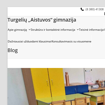
Skip
to
(8 380) 41308
content
Turgelių „Aistuvos“ gimnazija
Apie gimnaziją
Struktūra ir kontaktinė informacija
Teisinė informacija
Dažniausiai užduodami klausimai
Konsultavimasis su visuomene
Blog