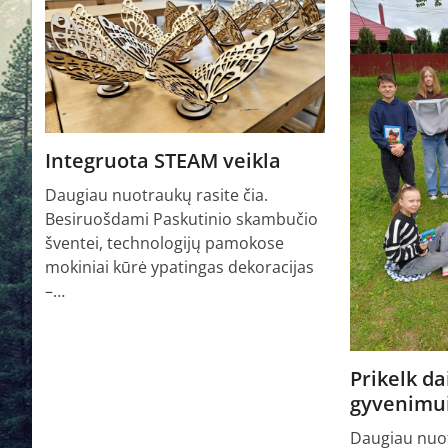
Integruota STEAM veikla
Daugiau nuotraukų rasite čia.
Besiruošdami Paskutinio skambučio
šventei, technologijų pamokose
mokiniai kūrė ypatingas dekoracijas
–…
Prikelk d
gyvenimu
Daugiau nuot