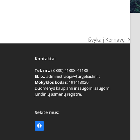
Išvyka į Kernavę
next
post:
Kontaktai
Tel. nr.:
(8 380) 41308, 41138
El. p.:
administracija@turgeliai.lm.lt
Mokyklos kodas:
191413020
Duomenys kaupiami ir saugomi saugomi
Juridinių asmenų registre.
Sekite mus:
Facebook