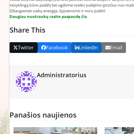
taisyklingą kūno padėtį bei ugdome sveiko judėjimo įpročius nuo ma
Džiaugiamės vaikų energija, šypsenomis ir noru judėti!
Daugiau nuotraukų rasite paspaudę čia
Share This
Twitter
Facebook
LinkedIn
Email
Administratorius
Panašios naujienos