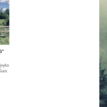
6“
įvyko
Šiais