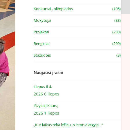
Konkursai , olimpiados
(105)
Mokytojai
(88)
Projektai
(230)
Renginiai
(299)
Stažuotės
(3)
Naujausi įrašai
Liepos 6 d.
2026 6 liepos
Išvyka į Kauną
2026 1 liepos
„Kur laikas teka lėčiau, o istorija atgyja…“