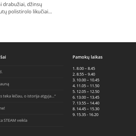
i drabužiai, džinsų
utų polistirolo likučiai…
šai
Pamokų laikas
1. 8.00 – 8.45
d.
2. 8.55 – 9.40
3. 10.00 – 10.45
Kauną
4. 11.05 – 11.50
5. 12.05 – 12.50
s teka lėčiau, o istorija atgyja…“
6. 13.00 – 13.45
7. 13.55 – 14.40
me!
8. 14.45 – 15.30
9. 15.35 - 16.20
ta STEAM veikla