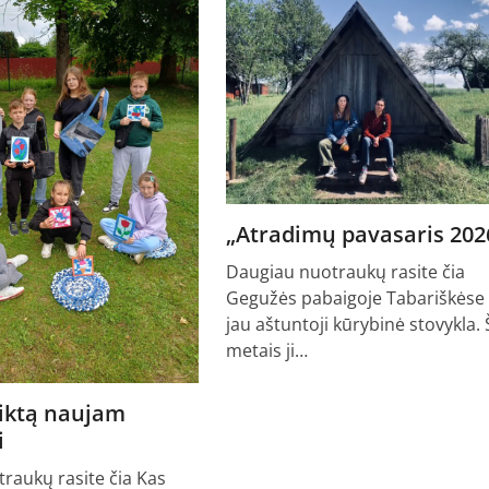
„Atradimų pavasaris 202
Daugiau nuotraukų rasite čia
Gegužės pabaigoje Tabariškėse 
jau aštuntoji kūrybinė stovykla. 
metais ji…
aiktą naujam
i
raukų rasite čia Kas