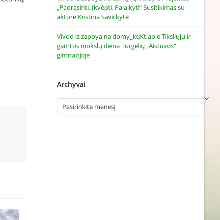
„Padrąsinti. Įkvėpti. Palaikyti” Susitikimas su
aktore Kristina Savickyte
Vivod iz zapoya na domy_kqKt
apie
Tiksliųjų ir
gamtos mokslų diena Turgelių „Aistuvos“
gimnazijoje
Archyvai
Archyvai