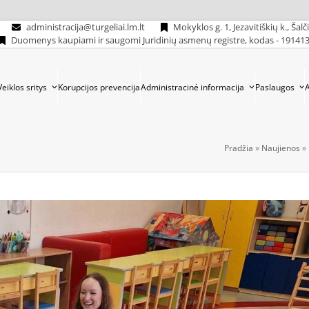
administracija@turgeliai.lm.lt
Mokyklos g. 1, Jezavitiškių k., Šalč
Duomenys kaupiami ir saugomi Juridinių asmenų registre, kodas - 19141
Veiklos sritys
Korupcijos prevencija
Administracinė informacija
Paslaugos
Pradžia
»
Naujienos
»