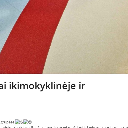
i ikimokyklinėje ir
e grupėse
s stiprinimo veiklose. Per žaidimus ir smagias užduotis laviname pusiausvyrą, 