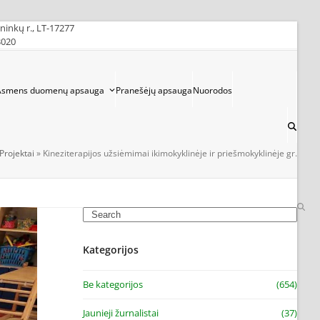
ininkų r., LT-17277
3020
Asmens duomenų apsauga
Pranešėjų apsauga
Nuorodos
Projektai
»
Kineziterapijos užsiėmimai ikimokyklinėje ir priešmokyklinėje gr.
Search
Kategorijos
Be kategorijos
(654)
Jaunieji žurnalistai
(37)