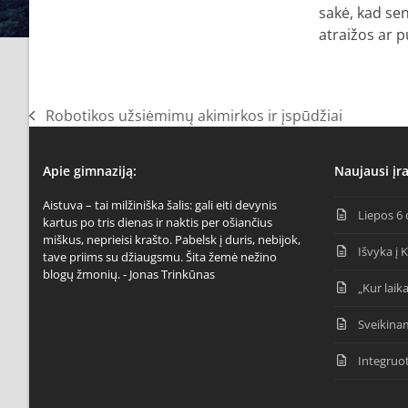
sakė, kad sen
atraižos ar p
Robotikos užsiėmimų akimirkos ir įspūdžiai
previous
post:
Apie gimnaziją:
Naujausi įra
Aistuva – tai milžiniška šalis: gali eiti devynis
Liepos 6 
kartus po tris dienas ir naktis per ošiančius
miškus, neprieisi krašto. Pabelsk į duris, nebijok,
Išvyka į 
tave priims su džiaugsmu. Šita žemė nežino
blogų žmonių. - Jonas Trinkūnas
„Kur laika
Sveikina
Integruo