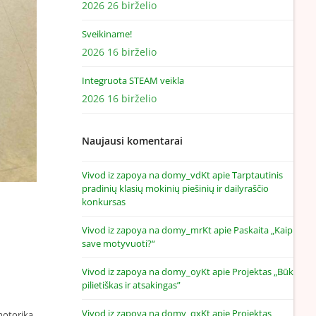
2026 26 birželio
Sveikiname!
2026 16 birželio
Integruota STEAM veikla
2026 16 birželio
Naujausi komentarai
Vivod iz zapoya na domy_vdKt
apie
Tarptautinis
pradinių klasių mokinių piešinių ir dailyraščio
konkursas
Vivod iz zapoya na domy_mrKt
apie
Paskaita „Kaip
save motyvuoti?“
Vivod iz zapoya na domy_oyKt
apie
Projektas „Būk
pilietiškas ir atsakingas”
Vivod iz zapoya na domy_qxKt
apie
Projektas
motoriką,