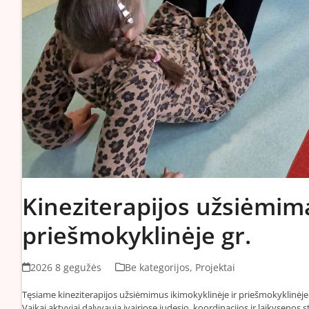
Kineziterapijos užsiėmima
priešmokyklinėje gr.
2026 8 gegužės
Be kategorijos
,
Projektai
Tęsiame kineziterapijos užsiėmimus ikimokyklinėje ir priešmokyklinėj
Vaikai aktyviai dalyvauja įvairiose judesio, koordinacijos ir laikyseno