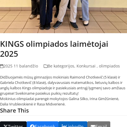
KINGS olimpiados laimėtojai
2025
2025 11 balandžio
Be kategorijos
,
Konkursai , olimpiados
Didžiuojamės mūsų gimnazijos mokiniais Raimond Chotkevič (5 klasė) ir
Gabriela Chotkevič (8 klasė), dalyvavusiais matematikos, lietuvių kalbos ir
anglų kalbos Kings olimpiadoje ir pasiekusiais antrąjį lygmenį savo amžiaus
grupėse! Sveikiname pasiekus puikių rezultatų!
Mokinius olimpiadai parengė mokytojos Galina Silko, Irina Gimžūnienė,
Dalia Vrublevskienė ir Rasa Midverienė.
Share This
Twitter
Facebook
LinkedIn
Email