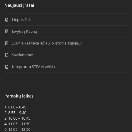
Naujausi įrašai
Liepos 6 d.
Išvyka į Kauną
„Kur laikas teka lėčiau, o istorija atgyja…“
Sveikiname!
Integruota STEAM veikla
Pamokų laikas
1. 8.00 – 8.45
2. 8.55 – 9.40
3. 10.00 – 10.45
4. 11.05 – 11.50
5. 12.05 – 12.50