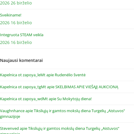
2026 26 birželio
Sveikiname!
2026 16 birželio
Integruota STEAM veikla
2026 16 birželio
Naujausi komentarai
Kapelnica ot zapoya_leMt
apie
Rudenėlio šventė
Kapelnica ot zapoya_tgMt
apie
SKELBIMAS APIE VIEŠĄJĮ AUKCIONĄ
Kapelnica ot zapoya_wdMt
apie
Su Mokytojų diena!
Vaughnhance
apie
Tiksliųjų ir gamtos mokslų diena Turgelių „Aistuvos“
gimnazijoje
Stevenved
apie
Tiksliųjų ir gamtos mokslų diena Turgelių „Aistuvos“
gimnazijoje