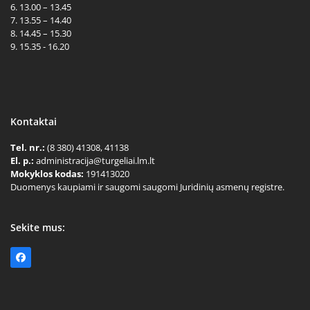
6. 13.00 – 13.45
7. 13.55 – 14.40
8. 14.45 – 15.30
9. 15.35 - 16.20
Kontaktai
Tel. nr.:
(8 380) 41308, 41138
El. p.:
administracija@turgeliai.lm.lt
Mokyklos kodas:
191413020
Duomenys kaupiami ir saugomi saugomi Juridinių asmenų registre.
Sekite mus:
Facebook