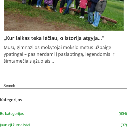
„Kur laikas teka lėčiau, o istorija atgyja…“
Mūsų gimnazijos mokytojai mokslo metus užbaigė
ypatingai – pasinerdami į paslaptingą, legendomis ir
šimtamečiais ąžuolais…
Search
Kategorijos
Be kategorijos
(654)
Jaunieji žurnalistai
(37)