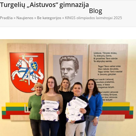
Open
Close
Skip
Turgelių „Aistuvos“ gimnazija
Blog
to
mobile
mobile
content
Pradžia
»
Naujienos
»
Be kategorijos
»
KINGS olimpiados laimėtojai 2025
menu
menu