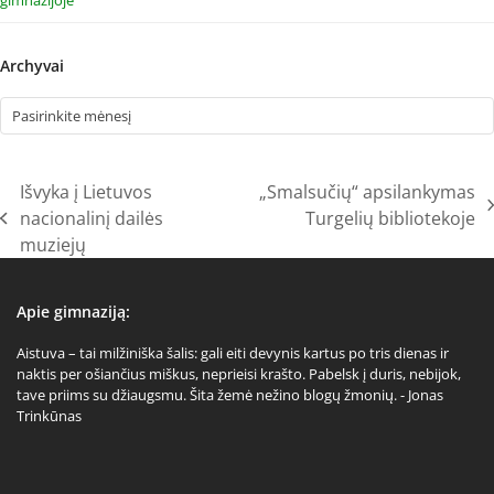
Archyvai
Archyvai
Išvyka į Lietuvos
„Smalsučių“ apsilankymas
next
nacionalinį dailės
Turgelių bibliotekoje
previous
post:
muziejų
post:
Apie gimnaziją:
Aistuva – tai milžiniška šalis: gali eiti devynis kartus po tris dienas ir
naktis per ošiančius miškus, neprieisi krašto. Pabelsk į duris, nebijok,
tave priims su džiaugsmu. Šita žemė nežino blogų žmonių. - Jonas
Trinkūnas