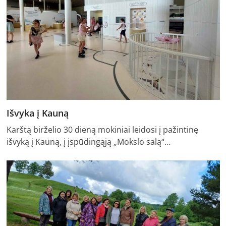
Išvyka į Kauną
Karštą birželio 30 dieną mokiniai leidosi į pažintinę
išvyką į Kauną, į įspūdingąją „Mokslo salą“…