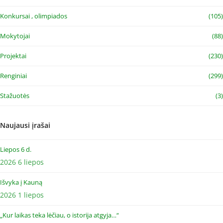
Konkursai , olimpiados
(105)
Mokytojai
(88)
Projektai
(230)
Renginiai
(299)
Stažuotės
(3)
Naujausi įrašai
Liepos 6 d.
2026 6 liepos
Išvyka į Kauną
2026 1 liepos
„Kur laikas teka lėčiau, o istorija atgyja…“