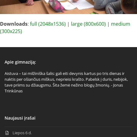
Downloads
:
full (2048x1536)
|
large (800x600)
|
medium
(300x225)
Apie gimnaziją:
Aistuva – tai milžiniška šalis: gali eiti devynis kartus po tris dienas ir
naktis per ošiančius miškus, neprieisi krašto. Pabelsk į duris, nebijok,
tave priims su džiaugsmu. Šita žemė nežino blogų žmonių. - Jonas
Trinkūnas
Naujausi įrašai
Liepos 6 d.