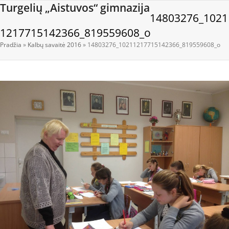
Open
Close
Skip
Turgelių „Aistuvos“ gimnazija
14803276_1021
to
mobile
mobile
content
1217715142366_819559608_o
menu
menu
Pradžia
»
Kalbų savaitė 2016
»
14803276_10211217715142366_819559608_o