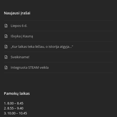
Naujausi įrašai
Liepos 6 d.
Išvyka į Kauną
„Kur laikas teka lėčiau, o istorija atgyja…“
Sveikiname!
Integruota STEAM veikla
Pamokų laikas
1. 8.00 – 8.45
2. 8.55 – 9.40
3. 10.00 – 10.45