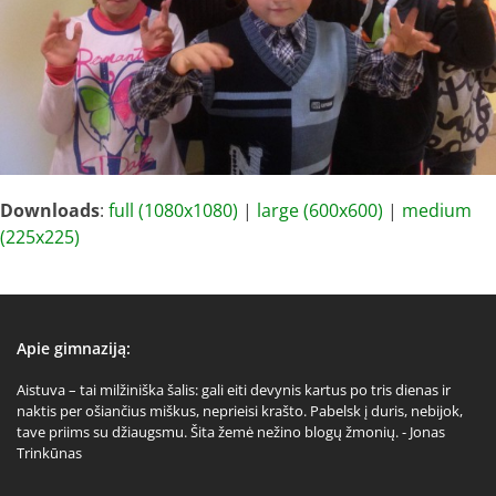
Downloads
:
full (1080x1080)
|
large (600x600)
|
medium
(225x225)
Apie gimnaziją:
Aistuva – tai milžiniška šalis: gali eiti devynis kartus po tris dienas ir
naktis per ošiančius miškus, neprieisi krašto. Pabelsk į duris, nebijok,
tave priims su džiaugsmu. Šita žemė nežino blogų žmonių. - Jonas
Trinkūnas