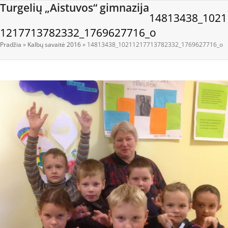
Open
Close
Skip
Turgelių „Aistuvos“ gimnazija
14813438_1021
to
mobile
mobile
content
1217713782332_1769627716_o
menu
menu
Pradžia
»
Kalbų savaitė 2016
»
14813438_10211217713782332_1769627716_o