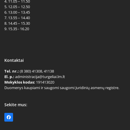
4. 11.05 – 11.50
5. 12.05 – 12.50
6. 13.00 – 13.45
7. 13.55 – 14.40
8. 14.45 – 15.30
9. 15.35 - 16.20
Kontaktai
Tel. nr.:
(8 380) 41308, 41138
El. p.:
administracija@turgeliai.lm.lt
Mokyklos kodas:
191413020
Duomenys kaupiami ir saugomi saugomi Juridinių asmenų registre.
Sekite mus:
Facebook