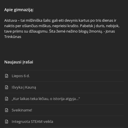
Apie gimnaziją:
Aistuva – tai milžiniška šalis: gali eiti devynis kartus po tris dienas ir
naktis per ošiančius miškus, neprieisi krašto. Pabelsk į duris, nebijok,
tave priims su džiaugsmu. Šita žemė nežino blogų žmonių. - Jonas
Trinkūnas
Naujausi įrašai
Liepos 6 d.
Išvyka į Kauną
„Kur laikas teka lėčiau, o istorija atgyja…“
Sveikiname!
Integruota STEAM veikla