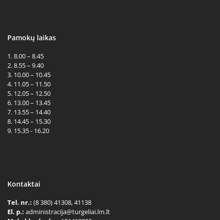
Pamokų laikas
1. 8.00 – 8.45
2. 8.55 – 9.40
3. 10.00 – 10.45
4. 11.05 – 11.50
5. 12.05 – 12.50
6. 13.00 – 13.45
7. 13.55 – 14.40
8. 14.45 – 15.30
9. 15.35 - 16.20
Kontaktai
Tel. nr.:
(8 380) 41308, 41138
El. p.:
administracija@turgeliai.lm.lt