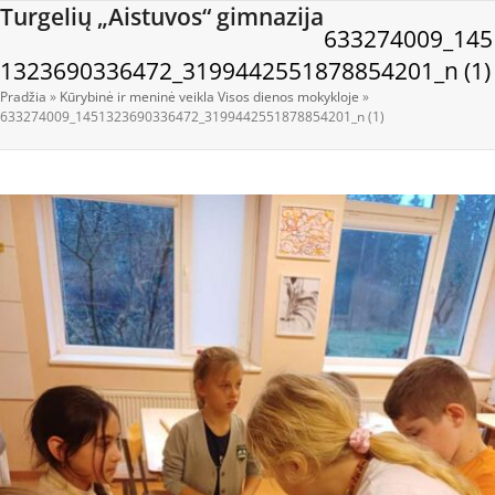
Open
Close
Skip
Turgelių „Aistuvos“ gimnazija
633274009_145
to
mobile
mobile
content
1323690336472_3199442551878854201_n (1)
menu
menu
Pradžia
»
Kūrybinė ir meninė veikla Visos dienos mokykloje
»
633274009_1451323690336472_3199442551878854201_n (1)