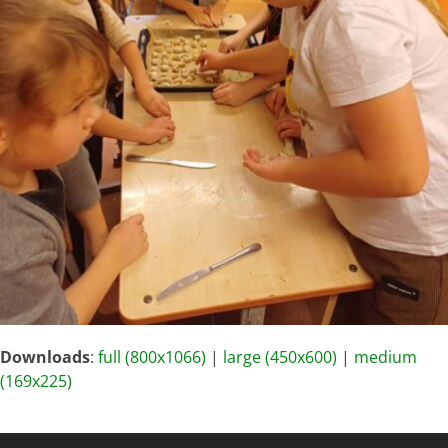
Downloads
:
full (800x1066)
|
large (450x600)
|
medium
(169x225)