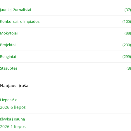
Jaunieji žurnalistai
(37)
Konkursai , olimpiados
(105)
Mokytojai
(88)
Projektai
(230)
Renginiai
(299)
Stažuotės
(3)
Naujausi įrašai
Liepos 6 d.
2026 6 liepos
Išvyka į Kauną
2026 1 liepos