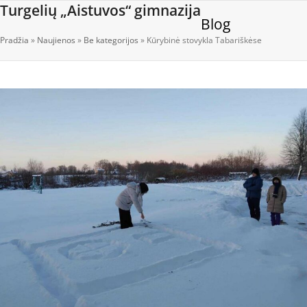
Open
Close
Skip
Turgelių „Aistuvos“ gimnazija
Blog
to
mobile
mobile
content
Pradžia
»
Naujienos
»
Be kategorijos
»
Kūrybinė stovykla Tabariškėse
menu
menu