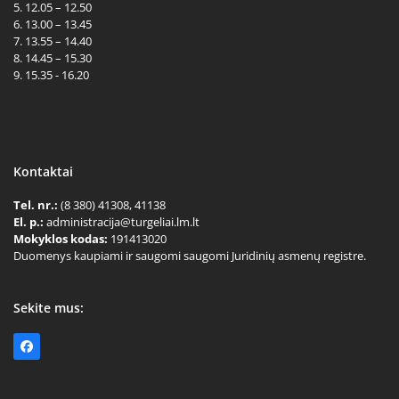
5. 12.05 – 12.50
6. 13.00 – 13.45
7. 13.55 – 14.40
8. 14.45 – 15.30
9. 15.35 - 16.20
Kontaktai
Tel. nr.:
(8 380) 41308, 41138
El. p.:
administracija@turgeliai.lm.lt
Mokyklos kodas:
191413020
Duomenys kaupiami ir saugomi saugomi Juridinių asmenų registre.
Sekite mus:
Facebook