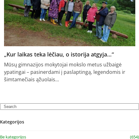
„Kur laikas teka lėčiau, o istorija atgyja…“
Mūsų gimnazijos mokytojai mokslo metus užbaigė
ypatingai – pasinerdami į paslaptingą, legendomis ir
šimtamečiais ąžuolais…
Search
Kategorijos
Be kategorijos
(654)