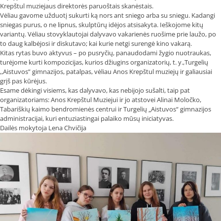
Krepštul muziejaus direktorės paruoštais skanėstais.
Vėliau gavome užduotį sukurti ką nors ant sniego arba su sniegu. Kadangi
sniegas purus, o ne lipnus, skulptūrų idėjos atsisakyta. Ieškojome kitų
variantų. Vėliau stovyklautojai dalyvavo vakarienės ruošime prie laužo, po
to daug kalbėjosi ir diskutavo; kai kurie netgi surengė kino vakarą.
Kitas rytas buvo aktyvus – po pusryčių, panaudodami žygio nuotraukas,
turėjome kurti kompozicijas, kurios džiugins organizatorių, t. y.,Turgelių
,,Aistuvos” gimnazijos, patalpas, vėliau Anos Krepštul muziejų ir galiausiai
grįš pas kūrėjus.
Esame dėkingi visiems, kas dalyvavo, kas nebijojo sušalti, taip pat
organizatoriams: Anos Krepštul Muziejui ir jo atstovei Alinai Moločko,
Tabariškių kaimo bendromienės centrui ir Turgelių „Aistuvos“ gimnazijos
administracijai, kuri entuziastingai palaiko mūsų iniciatyvas.
Dailės mokytoja Lena Chvičija