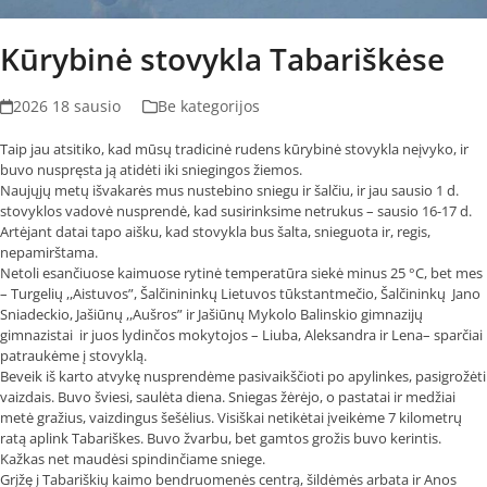
Kūrybinė stovykla Tabariškėse
2026 18 sausio
Be kategorijos
Taip jau atsitiko, kad mūsų tradicinė rudens kūrybinė stovykla neįvyko, ir
buvo nuspręsta ją atidėti iki sniegingos žiemos.
Naujųjų metų išvakarės mus nustebino sniegu ir šalčiu, ir jau sausio 1 d.
stovyklos vadovė nusprendė, kad susirinksime netrukus – sausio 16-17 d.
Artėjant datai tapo aišku, kad stovykla bus šalta, snieguota ir, regis,
nepamirštama.
Netoli esančiuose kaimuose rytinė temperatūra siekė minus 25 °C, bet mes
– Turgelių ,,Aistuvos”, Šalčinininkų Lietuvos tūkstantmečio, Šalčininkų Jano
Sniadeckio, Jašiūnų ,,Aušros” ir Jašiūnų Mykolo Balinskio gimnazijų
gimnazistai ir juos lydinčos mokytojos – Liuba, Aleksandra ir Lena– sparčiai
patraukėme į stovyklą.
Beveik iš karto atvykę nusprendėme pasivaikščioti po apylinkes, pasigrožėti
vaizdais. Buvo šviesi, saulėta diena. Sniegas žėrėjo, o pastatai ir medžiai
metė gražius, vaizdingus šešėlius. Visiškai netikėtai įveikėme 7 kilometrų
ratą aplink Tabariškes. Buvo žvarbu, bet gamtos grožis buvo kerintis.
Kažkas net maudėsi spindinčiame sniege.
Grįžę į Tabariškių kaimo bendruomenės centrą, šildėmės arbata ir Anos