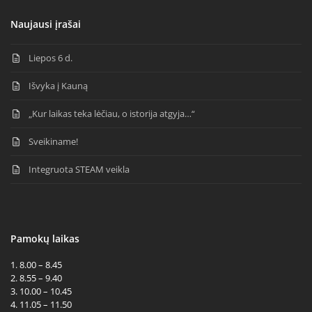
Naujausi įrašai
Liepos 6 d.
Išvyka į Kauną
„Kur laikas teka lėčiau, o istorija atgyja…“
Sveikiname!
Integruota STEAM veikla
Pamokų laikas
1. 8.00 – 8.45
2. 8.55 – 9.40
3. 10.00 – 10.45
4. 11.05 – 11.50