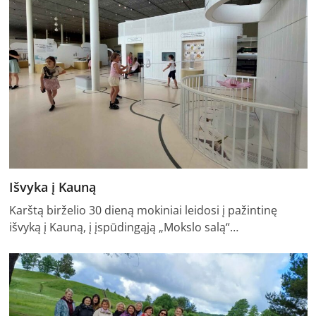
Išvyka į Kauną
Karštą birželio 30 dieną mokiniai leidosi į pažintinę
išvyką į Kauną, į įspūdingąją „Mokslo salą“…