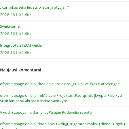
„Kur laikas teka lėčiau, o istorija atgyja…“
2026 26 birželio
Sveikiname!
2026 16 birželio
Integruota STEAM veikla
2026 16 birželio
Naujausi komentarai
oformit osago onlain_clMa
apie
Projektas „Būk pilietiškas ir atsakingas”
oformit osago onlain_fmMa
apie
Projektas „Padrąsinti. Įkvėpti. Palaikyti”
Susitikimas su aktore Kristina Savickyte
Vivod iz zapoya na domy_oyPa
apie
Rudenėlio šventė
oformit osago onlain_thMa
apie
Tiksliųjų ir gamtos mokslų diena Turgelių