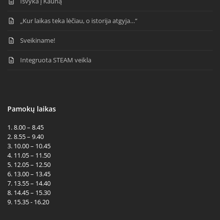
Išvyka į Kauną
„Kur laikas teka lėčiau, o istorija atgyja…“
Sveikiname!
Integruota STEAM veikla
Pamokų laikas
1. 8.00 – 8.45
2. 8.55 – 9.40
3. 10.00 – 10.45
4. 11.05 – 11.50
5. 12.05 – 12.50
6. 13.00 – 13.45
7. 13.55 – 14.40
8. 14.45 – 15.30
9. 15.35 - 16.20