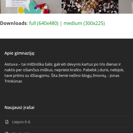
Downloads
:
full (640x480)
|
medium (300x225)
Apie gimnaziją:
Aistuva – tai milžiniška šalis: gali eiti devynis kartus po tris dienas ir
naktis per ošiančius miškus, neprieisi krašto. Pabelsk į duris, nebijok,
tave priims su džiaugsmu. Šita žemė nežino blogų žmonių. - Jonas
Trinkūnas
Naujausi įrašai
Liepos 6 d.