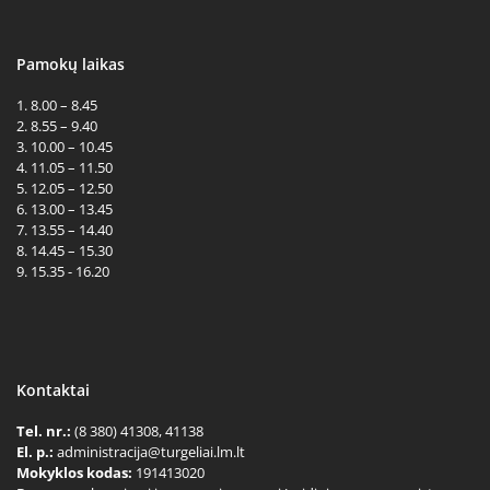
Pamokų laikas
1. 8.00 – 8.45
2. 8.55 – 9.40
3. 10.00 – 10.45
4. 11.05 – 11.50
5. 12.05 – 12.50
6. 13.00 – 13.45
7. 13.55 – 14.40
8. 14.45 – 15.30
9. 15.35 - 16.20
Kontaktai
Tel. nr.:
(8 380) 41308, 41138
El. p.:
administracija@turgeliai.lm.lt
Mokyklos kodas:
191413020