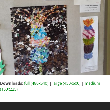
Downloads
:
full (480x640)
|
large (450x600)
|
medium
(169x225)