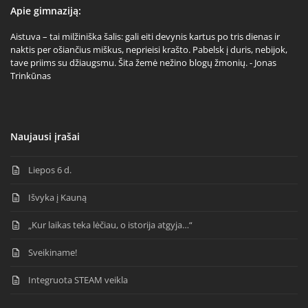
Apie gimnaziją:
Aistuva – tai milžiniška šalis: gali eiti devynis kartus po tris dienas ir
naktis per ošiančius miškus, neprieisi krašto. Pabelsk į duris, nebijok,
tave priims su džiaugsmu. Šita žemė nežino blogų žmonių. - Jonas
Trinkūnas
Naujausi įrašai
Liepos 6 d.
Išvyka į Kauną
„Kur laikas teka lėčiau, o istorija atgyja…“
Sveikiname!
Integruota STEAM veikla