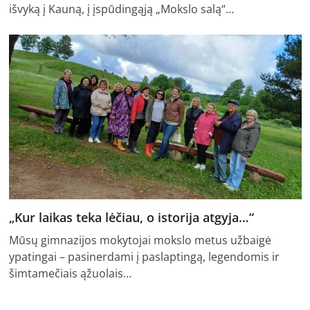
išvyką į Kauną, į įspūdingąją „Mokslo salą“…
„Kur laikas teka lėčiau, o istorija atgyja…“
Mūsų gimnazijos mokytojai mokslo metus užbaigė
ypatingai – pasinerdami į paslaptingą, legendomis ir
šimtamečiais ąžuolais…