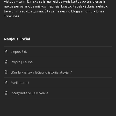
Aistuva – tai milžiniška šalis: gali eiti devynis kartus po tris dienas ir
naktis per ošiančius miškus, neprieisi krašto. Pabelsk į duris, nebijok,
tave priims su džiaugsmu. Šita žemė nežino blogų žmonių. - Jonas
Trinkūnas
Naujausi įrašai
Liepos 6 d.
Išvyka į Kauną
„Kur laikas teka lėčiau, o istorija atgyja…“
Sveikiname!
Integruota STEAM veikla