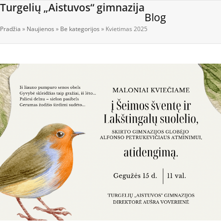
Open
Close
Skip
Turgelių „Aistuvos“ gimnazija
Blog
to
mobile
mobile
content
Pradžia
»
Naujienos
»
Be kategorijos
»
Kvietimas 2025
menu
menu