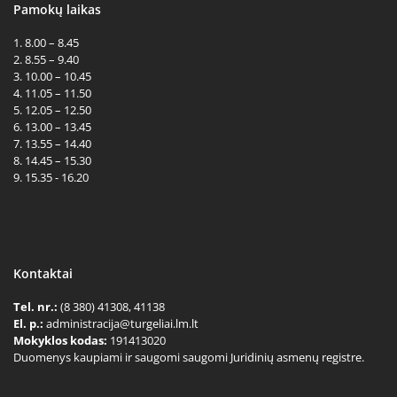
Pamokų laikas
1. 8.00 – 8.45
2. 8.55 – 9.40
3. 10.00 – 10.45
4. 11.05 – 11.50
5. 12.05 – 12.50
6. 13.00 – 13.45
7. 13.55 – 14.40
8. 14.45 – 15.30
9. 15.35 - 16.20
Kontaktai
Tel. nr.:
(8 380) 41308, 41138
El. p.:
administracija@turgeliai.lm.lt
Mokyklos kodas:
191413020
Duomenys kaupiami ir saugomi saugomi Juridinių asmenų registre.