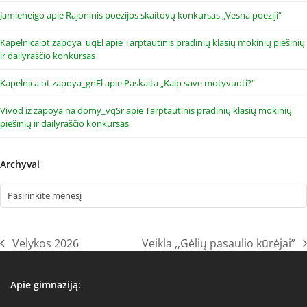
Jamieheigo
apie
Rajoninis poezijos skaitovų konkursas „Vesna poeziji“
Kapelnica ot zapoya_uqEl
apie
Tarptautinis pradinių klasių mokinių piešinių
ir dailyraščio konkursas
Kapelnica ot zapoya_gnEl
apie
Paskaita „Kaip save motyvuoti?“
Vivod iz zapoya na domy_vqSr
apie
Tarptautinis pradinių klasių mokinių
piešinių ir dailyraščio konkursas
Archyvai
Archyvai
Velykos 2026
Veikla ,,Gėlių pasaulio kūrėjai”
previous
next
post:
post:
Apie gimnaziją: