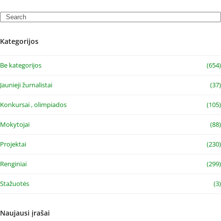
Search
Kategorijos
Be kategorijos
(654)
Jaunieji žurnalistai
(37)
Konkursai , olimpiados
(105)
Mokytojai
(88)
Projektai
(230)
Renginiai
(299)
Stažuotės
(3)
Naujausi įrašai