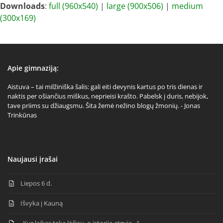
Downloads
:
full (960x540)
|
large (900x506)
|
medium
(300x169)
Apie gimnaziją:
Aistuva – tai milžiniška šalis: gali eiti devynis kartus po tris dienas ir
naktis per ošiančius miškus, neprieisi krašto. Pabelsk į duris, nebijok,
tave priims su džiaugsmu. Šita žemė nežino blogų žmonių. - Jonas
Trinkūnas
Naujausi įrašai
Liepos 6 d.
Išvyka į Kauną
„Kur laikas teka lėčiau, o istorija atgyja…“