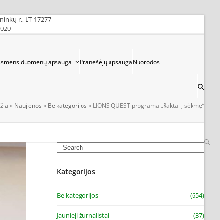
ininkų r., LT-17277
3020
Asmens duomenų apsauga
Pranešėjų apsauga
Nuorodos
žia
»
Naujienos
»
Be kategorijos
»
LIONS QUEST programa „Raktai į sėkmę“
Search
Kategorijos
Be kategorijos
(654)
Jaunieji žurnalistai
(37)