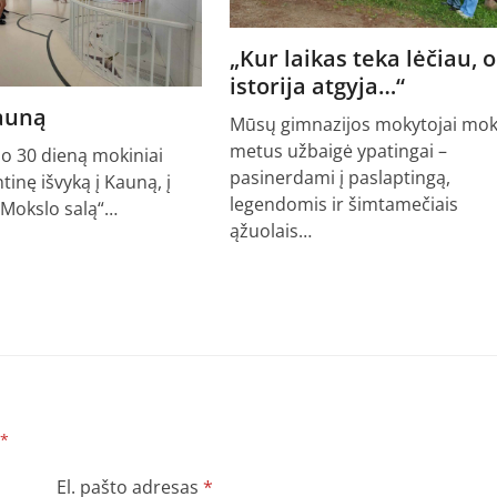
„Kur laikas teka lėčiau, o
istorija atgyja…“
Kauną
Mūsų gimnazijos mokytojai mok
metus užbaigė ypatingai –
io 30 dieną mokiniai
pasinerdami į paslaptingą,
ntinę išvyką į Kauną, į
legendomis ir šimtamečiais
„Mokslo salą“…
ąžuolais…
*
El. pašto adresas
*