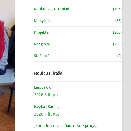
Konkursai , olimpiados
(105)
Mokytojai
(88)
Projektai
(230)
Renginiai
(299)
Stažuotės
(3)
Naujausi įrašai
Liepos 6 d.
2026 6 liepos
Išvyka į Kauną
2026 1 liepos
„Kur laikas teka lėčiau, o istorija atgyja…“