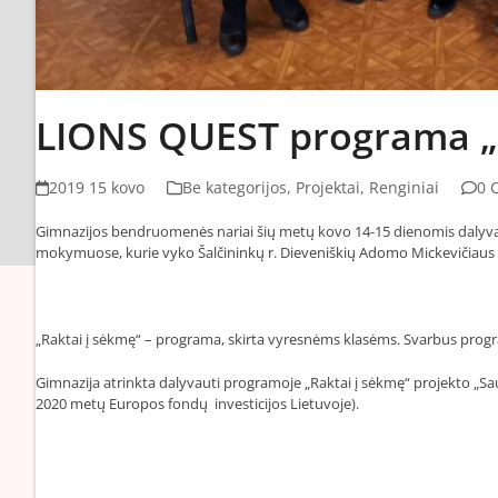
LIONS QUEST programa „R
2019 15 kovo
Be kategorijos
,
Projektai
,
Renginiai
0 
Gimnazijos bendruomenės nariai šių metų kovo 14-15 dienomis daly
mokymuose, kurie vyko Šalčininkų r. Dieveniškių Adomo Mickevičiaus 
„Raktai į sėkmę“ – programa, skirta vyresnėms klasėms. Svarbus pro
Gimnazija atrinkta dalyvauti programoje „Raktai į sėkmę“ projekto „Sa
2020 metų Europos fondų investicijos Lietuvoje).