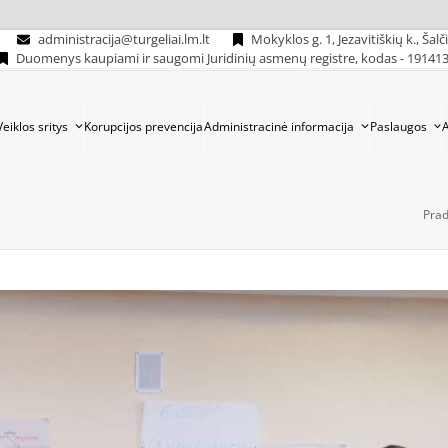
administracija@turgeliai.lm.lt
Mokyklos g. 1, Jezavitiškių k., Šalč
Duomenys kaupiami ir saugomi Juridinių asmenų registre, kodas - 19141
Veiklos sritys
Korupcijos prevencija
Administracinė informacija
Paslaugos
Prad