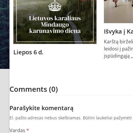
Išvyka į 
Karštą biržel
leidosi į paži
Liepos 6 d.
įspūdingąją 
Comments (0)
Parašykite komentarą
El. pašto adresas nebus skelbiamas.
Būtini laukeliai pažymėti
Vardas
*