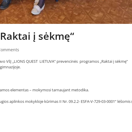
aktai į sėkmę“
Comments
vavo VšĮ „LIONS QUEST LIETUVA“ prevencinės programos „Raktai į sėkmę“
gimnazijoje.
gramos elementas – mokymosi tarnaujant metodika.
ugios aplinkos mokykloje kūrimas II Nr. 09.2.2- ESFA-V-729-03-0001“ lėšomis 