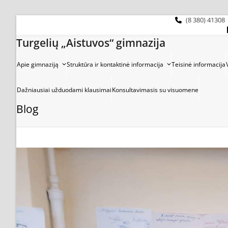
Skip
to
(8 380) 41308
content
Turgelių „Aistuvos“ gimnazija
Apie gimnaziją
Struktūra ir kontaktinė informacija
Teisinė informacija
Dažniausiai užduodami klausimai
Konsultavimasis su visuomene
Blog