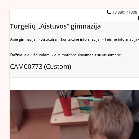
Skip
to
(8 380) 41308
content
Turgelių „Aistuvos“ gimnazija
Apie gimnaziją
Struktūra ir kontaktinė informacija
Teisinė informacija
Dažniausiai užduodami klausimai
Konsultavimasis su visuomene
CAM00773 (Custom)