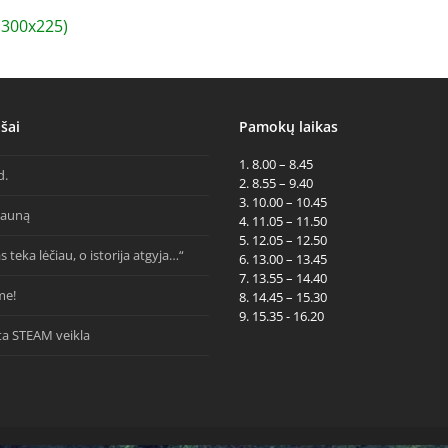
300x225)
šai
Pamokų laikas
1. 8.00 – 8.45
d.
2. 8.55 – 9.40
3. 10.00 – 10.45
Kauną
4. 11.05 – 11.50
5. 12.05 – 12.50
s teka lėčiau, o istorija atgyja…“
6. 13.00 – 13.45
7. 13.55 – 14.40
me!
8. 14.45 – 15.30
9. 15.35 - 16.20
ta STEAM veikla