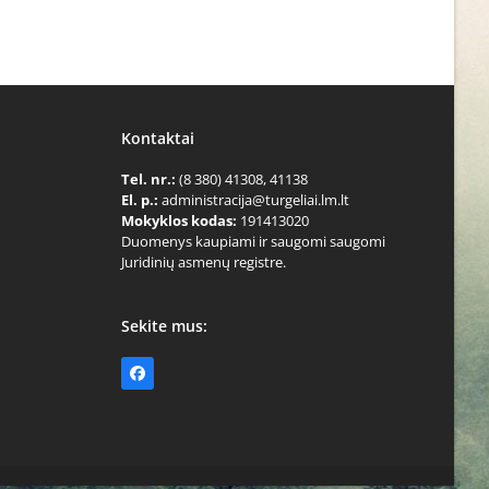
Kontaktai
Tel. nr.:
(8 380) 41308, 41138
El. p.:
administracija@turgeliai.lm.lt
Mokyklos kodas:
191413020
Duomenys kaupiami ir saugomi saugomi
Juridinių asmenų registre.
Sekite mus:
Facebook