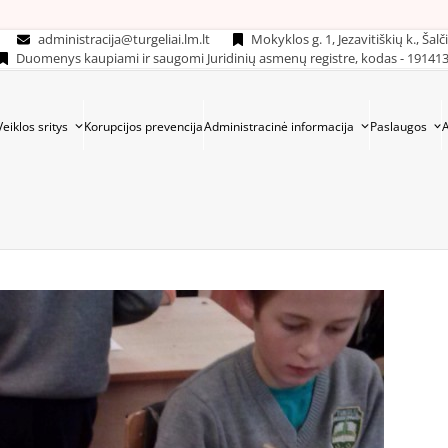
administracija@turgeliai.lm.lt
Mokyklos g. 1, Jezavitiškių k., Šalč
Duomenys kaupiami ir saugomi Juridinių asmenų registre, kodas - 19141
Veiklos sritys
Korupcijos prevencija
Administracinė informacija
Paslaugos