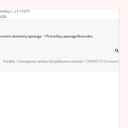
ininkų r., LT-17277
3020
Asmens duomenų apsauga
Pranešėjų apsauga
Nuorodos
Pradžia
»
Inovatyvios veiklos kūrybiškumui skatinti
»
CAM00773 (Custom)