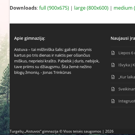
Downloads
:
full (900x675)
|
large (800x600)
|
medium (
Apie gimnaziją:
Naujausi įra
Aistuva – tai milžiniška šalis: gali eiti devynis
Liepos 6 
kartus po tris dienas ir naktis per ošiančius
miškus, neprieisi krašto. Pabelsk į duris, nebijok,
Išvyka į 
tave priims su džiaugsmu. Šita žemė nežino
blogų žmonių. - Jonas Trinkūnas
„Kur laika
Sveikina
Integruo
Turgelių „Aistuvos“ gimnazija © Visos teisės saugomos | 2026