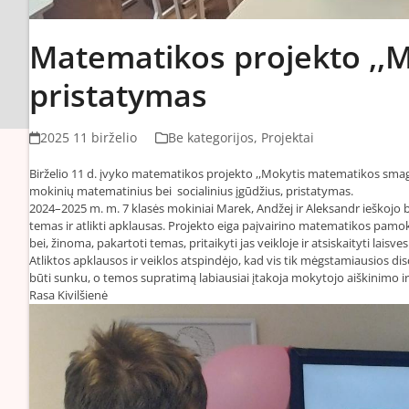
Matematikos projekto ,,
pristatymas
2025 11 birželio
Be kategorijos
,
Projektai
Birželio 11 d. įvyko matematikos projekto ,,Mokytis matematikos smagi
mokinių matematinius bei socialinius įgūdžius, pristatymas.
2024–2025 m. m. 7 klasės mokiniai Marek, Andžej ir Aleksandr ieškojo 
temas ir atlikti apklausas. Projekto eiga paįvairino matematikos pam
bei, žinoma, pakartoti temas, pritaikyti jas veikloje ir atsiskaityti lais
Atliktos apklausos ir veiklos atspindėjo, kad vis tik mėgstamiausios disc
būti sunku, o temos supratimą labiausiai įtakoja mokytojo aiškinimo 
Rasa Kivilšienė