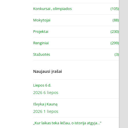
Konkursai , olimpiados
(105)
Mokytojai
(88)
Projektai
(230)
Renginiai
(299)
Stažuotės
(3)
Naujausi įrašai
Liepos 6 d.
2026 6 liepos
Išvyka į Kauną
2026 1 liepos
„Kur laikas teka lėčiau, o istorija atgyja…“