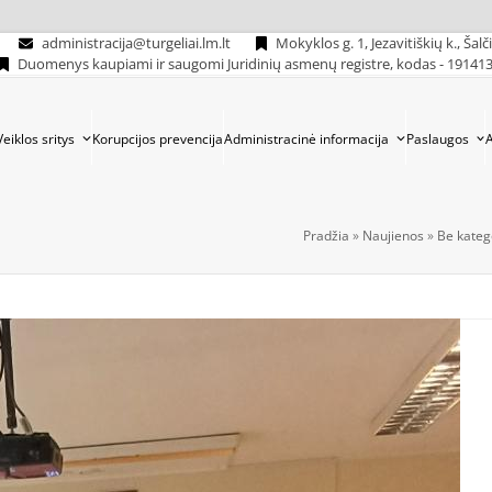
administracija@turgeliai.lm.lt
Mokyklos g. 1, Jezavitiškių k., Šalč
Duomenys kaupiami ir saugomi Juridinių asmenų registre, kodas - 19141
Veiklos sritys
Korupcijos prevencija
Administracinė informacija
Paslaugos
Pradžia
»
Naujienos
»
Be kateg