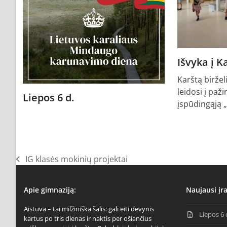
Išvyka į 
Karštą biržel
leidosi į paži
Liepos 6 d.
įspūdingąją 
IG klasės mokinių projektai
previous
post:
Apie gimnaziją:
Naujausi įra
Aistuva – tai milžiniška šalis: gali eiti devynis
Liepos 6 
kartus po tris dienas ir naktis per ošiančius