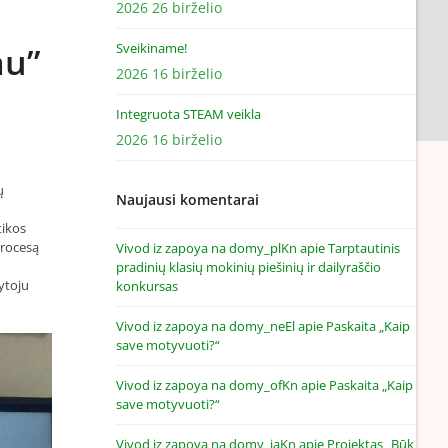
2026 26 birželio
au”
Sveikiname!
2026 16 birželio
Integruota STEAM veikla
2026 16 birželio
ų
Naujausi komentarai
tikos
procesą
Vivod iz zapoya na domy_plKn
apie
Tarptautinis
pradinių klasių mokinių piešinių ir dailyraščio
kytoju
konkursas
Vivod iz zapoya na domy_neEl
apie
Paskaita „Kaip
save motyvuoti?“
Vivod iz zapoya na domy_ofKn
apie
Paskaita „Kaip
save motyvuoti?“
Vivod iz zapoya na domy_jaKn
apie
Projektas „Būk