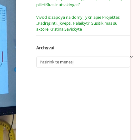
pilietiškas ir atsakingas”
Vivod iz zapoya na domy_iyKn
apie
Projektas
„Padrąsinti. Įkvėpti. Palaikyti” Susitikimas su
aktore Kristina Savickyte
Archyvai
Archyvai