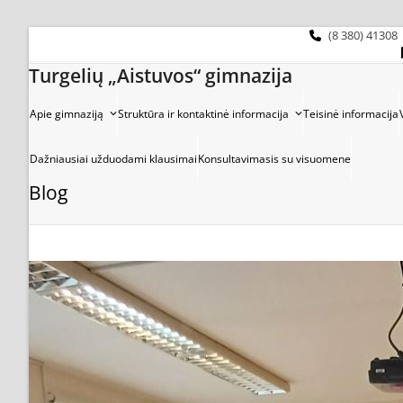
Skip
to
(8 380) 41308
content
Turgelių „Aistuvos“ gimnazija
Apie gimnaziją
Struktūra ir kontaktinė informacija
Teisinė informacija
Dažniausiai užduodami klausimai
Konsultavimasis su visuomene
Blog