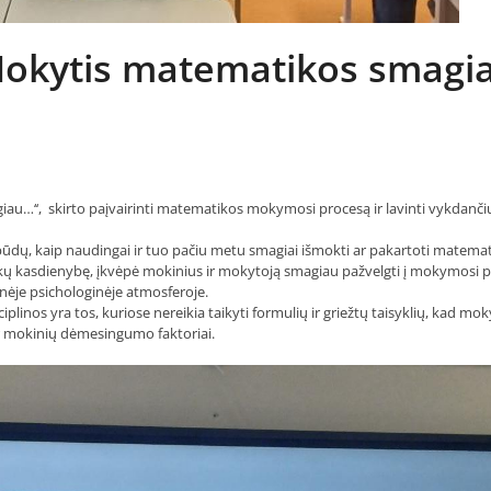
Mokytis matematikos smagi
au…‘‘, skirto paįvairinti matematikos mokymosi procesą ir lavinti vykdanči
būdų, kaip naudingai ir tuo pačiu metu smagiai išmokti ar pakartoti matema
okų kasdienybę, įkvėpė mokinius ir mokytoją smagiau pažvelgti į mokymosi 
vesnėje psichologinėje atmosferoje.
iplinos yra tos, kuriose nereikia taikyti formulių ir griežtų taisyklių, kad mo
ir mokinių dėmesingumo faktoriai.