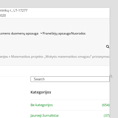
ininkų r., LT-17277
3020
Asmens duomenų apsauga
Pranešėjų apsauga
Nuorodos
orijos
»
Matematikos projekto ,,Mokytis matematikos smagiau” pristatymas
Search
Kategorijos
Be kategorijos
(654)
Jaunieji žurnalistai
(37)