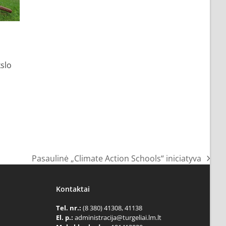
slo
Pasaulinė „Climate Action Schools“ iniciatyva
next
post:
Kontaktai
Tel. nr.:
(8 380) 41308, 41138
El. p.:
administracija@turgeliai.lm.lt