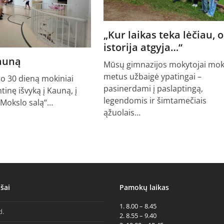
„Kur laikas teka lėčiau, o
istorija atgyja…“
Kauną
Mūsų gimnazijos mokytojai mok
metus užbaigė ypatingai –
io 30 dieną mokiniai
pasinerdami į paslaptingą,
ntinę išvyką į Kauną, į
legendomis ir šimtamečiais
„Mokslo salą“…
ąžuolais…
šai
Pamokų laikas
1. 8.00 – 8.45
d.
2. 8.55 – 9.40