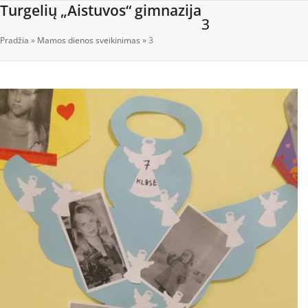
Open
Close
Skip
Turgelių „Aistuvos“ gimnazija
3
to
mobile
mobile
content
Pradžia
»
Mamos dienos sveikinimas
»
3
menu
menu