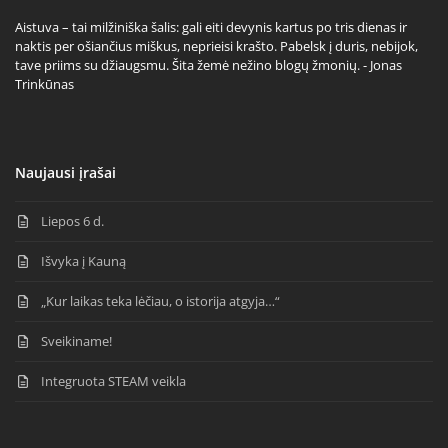
Aistuva – tai milžiniška šalis: gali eiti devynis kartus po tris dienas ir
naktis per ošiančius miškus, neprieisi krašto. Pabelsk į duris, nebijok,
tave priims su džiaugsmu. Šita žemė nežino blogų žmonių. - Jonas
Trinkūnas
Naujausi įrašai
Liepos 6 d.
Išvyka į Kauną
„Kur laikas teka lėčiau, o istorija atgyja…“
Sveikiname!
Integruota STEAM veikla