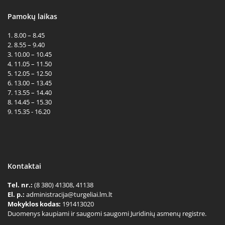
Pamokų laikas
1. 8.00 – 8.45
2. 8.55 – 9.40
3. 10.00 – 10.45
4. 11.05 – 11.50
5. 12.05 – 12.50
6. 13.00 – 13.45
7. 13.55 – 14.40
8. 14.45 – 15.30
9. 15.35 - 16.20
Kontaktai
Tel. nr.:
(8 380) 41308, 41138
El. p.:
administracija@turgeliai.lm.lt
Mokyklos kodas:
191413020
Duomenys kaupiami ir saugomi saugomi Juridinių asmenų registre.