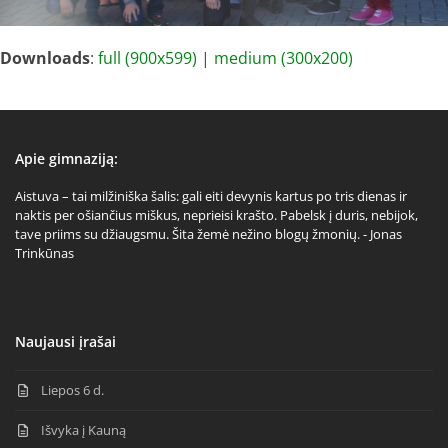
Downloads
:
full (900x599)
|
medium (300x200)
Apie gimnaziją:
Aistuva – tai milžiniška šalis: gali eiti devynis kartus po tris dienas ir
naktis per ošiančius miškus, neprieisi krašto. Pabelsk į duris, nebijok,
tave priims su džiaugsmu. Šita žemė nežino blogų žmonių. - Jonas
Trinkūnas
Naujausi įrašai
Liepos 6 d.
Išvyka į Kauną