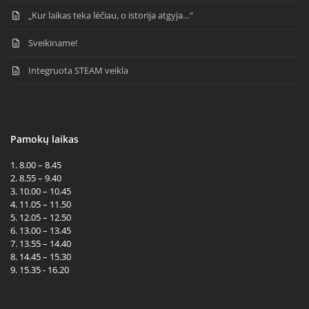
„Kur laikas teka lėčiau, o istorija atgyja…“
Sveikiname!
Integruota STEAM veikla
Pamokų laikas
1. 8.00 – 8.45
2. 8.55 – 9.40
3. 10.00 – 10.45
4. 11.05 – 11.50
5. 12.05 – 12.50
6. 13.00 – 13.45
7. 13.55 – 14.40
8. 14.45 – 15.30
9. 15.35 - 16.20