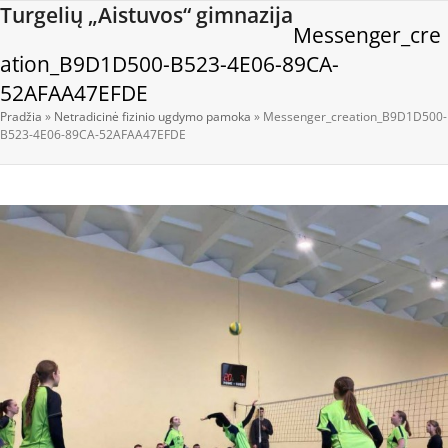
Open
Close
Skip
Turgelių „Aistuvos“ gimnazija
Messenger_cre
to
mobile
mobile
content
ation_B9D1D500-B523-4E06-89CA-
menu
menu
52AFAA47EFDE
Pradžia
»
Netradicinė fizinio ugdymo pamoka
»
Messenger_creation_B9D1D500-
B523-4E06-89CA-52AFAA47EFDE