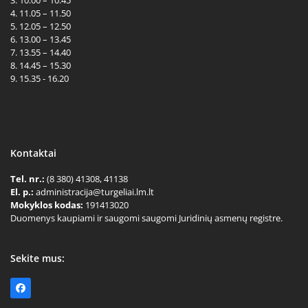
3. 10.00 – 10.45
4. 11.05 – 11.50
5. 12.05 – 12.50
6. 13.00 – 13.45
7. 13.55 – 14.40
8. 14.45 – 15.30
9. 15.35 - 16.20
Kontaktai
Tel. nr.:
(8 380) 41308, 41138
El. p.:
administracija@turgeliai.lm.lt
Mokyklos kodas:
191413020
Duomenys kaupiami ir saugomi saugomi Juridinių asmenų registre.
Sekite mus:
Facebook