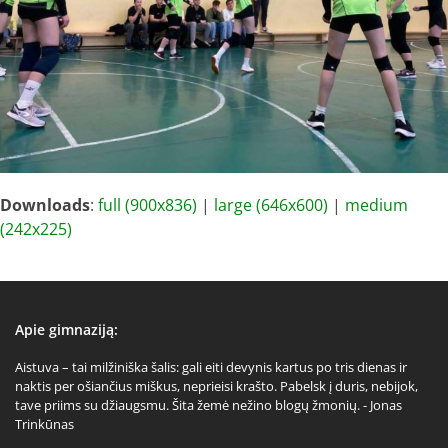
Downloads
:
full (900x836)
|
large (646x600)
|
medium
(242x225)
Apie gimnaziją:
Aistuva – tai milžiniška šalis: gali eiti devynis kartus po tris dienas ir
naktis per ošiančius miškus, neprieisi krašto. Pabelsk į duris, nebijok,
tave priims su džiaugsmu. Šita žemė nežino blogų žmonių. - Jonas
Trinkūnas