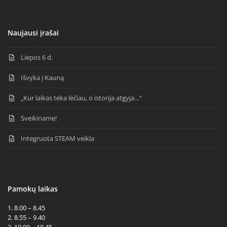
Naujausi įrašai
Liepos 6 d.
Išvyka į Kauną
„Kur laikas teka lėčiau, o istorija atgyja…“
Sveikiname!
Integruota STEAM veikla
Pamokų laikas
1. 8.00 – 8.45
2. 8.55 – 9.40