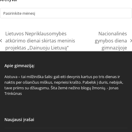
Archyvai
Lietuvos Nepriklausomybės
Nacionalinės
atkūrimo dienai skirtas meninis
gynybos diena
previous
next
projektas „Dainuoju Lietuvą“
gimnazijoje
post:
post:
Apie gimnaziją:
Aistuva – tai milžiniška šalis: gali eiti devynis kartus po tris dienas ir
naktis per ošiančius miškus, neprieisi krašto. Pabelsk į duris, nebijok,
tave priims su džiaugsmu. Šita žemė nežino blogų žmonių. - Jonas
Trinkūnas
Naujausi įrašai