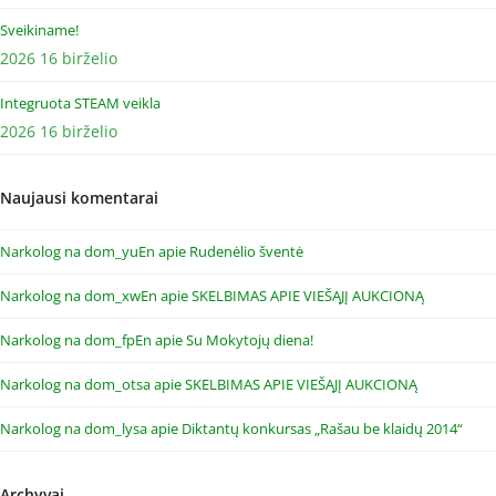
Sveikiname!
2026 16 birželio
Integruota STEAM veikla
2026 16 birželio
Naujausi komentarai
Narkolog na dom_yuEn
apie
Rudenėlio šventė
Narkolog na dom_xwEn
apie
SKELBIMAS APIE VIEŠĄJĮ AUKCIONĄ
Narkolog na dom_fpEn
apie
Su Mokytojų diena!
Narkolog na dom_otsa
apie
SKELBIMAS APIE VIEŠĄJĮ AUKCIONĄ
Narkolog na dom_lysa
apie
Diktantų konkursas „Rašau be klaidų 2014“
Archyvai