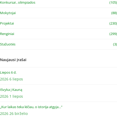
Konkursai , olimpiados
(105)
Mokytojai
(88)
Projektai
(230)
Renginiai
(299)
Stažuotės
(3)
Naujausi įrašai
Liepos 6 d.
2026 6 liepos
Išvyka į Kauną
2026 1 liepos
„Kur laikas teka lėčiau, o istorija atgyja…“
2026 26 birželio