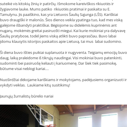
suteikė vis kitokių žinių ir patirčių. Išmokome kareiviškos rikiuotės ir
žygiavome lauke. Mums patiko rikiuotės pratimai ir paskaita su E.
Tamulynu. Jis paaiškino, kas yra Lietuvos Šaulių Sąjunga (LŠS). Kariškiai
buvo draugiški ir malonūs. Šios dienos veikla ypatinga tuo, kad mes viską
galėjome išbandyti praktiškai. Bėgiojome su didelėmis kuprinėmis ant
nugarų, mokėmės greitai pasiruošti miegui. Kai kurie mokiniai yra dalyvavę
Šaulių pratybose, todėl jiems viską atlikti buvo paprasčiau. Buvo labai
įdomu klausytis istorijos paskaitos apie Lietuvą, tai mus labai sudomino.
Ši diena buvo išties puikiai suplanuota ir nugyventa. Teigiamų emocijų buvo
daug, laiką praleidome iš tikrųjų naudingai. Visi mokiniai buvo patenkinti,
sudominti bei pasiruošę keliauti į kariuomenę. Dar šiek tiek pasimokę,
būtume visai neblogi kariai….
Nuoširdžiai dėkojame kariškiams ir mokytojams, padėjusiems organizuoti ir
vykdyti veiklas. Laukiame kitų susitikimų!
Jaunųjų žurnalistų būrelio nariai