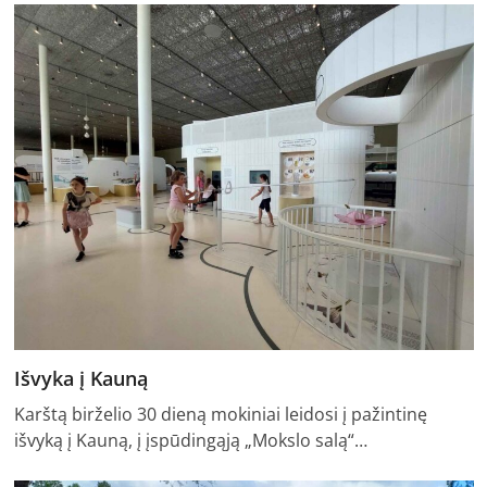
Išvyka į Kauną
Karštą birželio 30 dieną mokiniai leidosi į pažintinę
išvyką į Kauną, į įspūdingąją „Mokslo salą“…