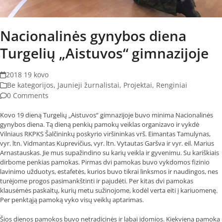
Nacionalinės gynybos diena
Turgelių „Aistuvos“ gimnazijoje
2018 19 kovo
Be kategorijos
,
Jaunieji žurnalistai
,
Projektai
,
Renginiai
0 Comments
Kovo 19 dieną Turgelių „Aistuvos“ gimnazijoje buvo minima Nacionalinės
gynybos diena. Tą dieną penkių pamokų veiklas organizavo ir vykdė
Vilniaus RKPKS Šalčininkų poskyrio viršininkas vrš. Eimantas Tamulynas,
vyr. ltn. Vidmantas Kuprevičius, vyr. ltn. Vytautas Garšva ir vyr. eil. Marius
Arnastauskas. Jie mus supažindino su karių veikla ir gyvenimu. Su kariškiais
dirbome penkias pamokas. Pirmas dvi pamokas buvo vykdomos fizinio
lavinimo užduotys, estafetės, kurios buvo tikrai linksmos ir naudingos, nes
turėjome progos pasimankštinti ir pajudėti. Per kitas dvi pamokas
klausėmės paskaitų, kurių metu sužinojome, kodėl verta eiti į kariuomenę.
Per penktąją pamoką vyko visų veiklų aptarimas.
Šios dienos pamokos buvo netradicinės ir labai įdomios. Kiekviena pamoka