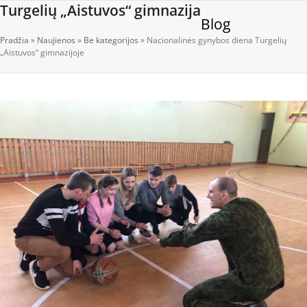
Open
Close
Skip
Turgelių „Aistuvos“ gimnazija
Blog
to
mobile
mobile
content
Pradžia
»
Naujienos
»
Be kategorijos
»
Nacionalinės gynybos diena Turgelių
menu
menu
„Aistuvos“ gimnazijoje