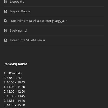
Liepos 6 d.
Išvyka į Kauną
„Kur laikas teka lėčiau, o istorija atgyja…“
Sveikiname!
Integruota STEAM veikla
Pamokų laikas
1. 8.00 – 8.45
2. 8.55 – 9.40
3. 10.00 – 10.45
4. 11.05 – 11.50
5. 12.05 – 12.50
6. 13.00 – 13.45
7. 13.55 – 14.40
8. 14.45 – 15.30