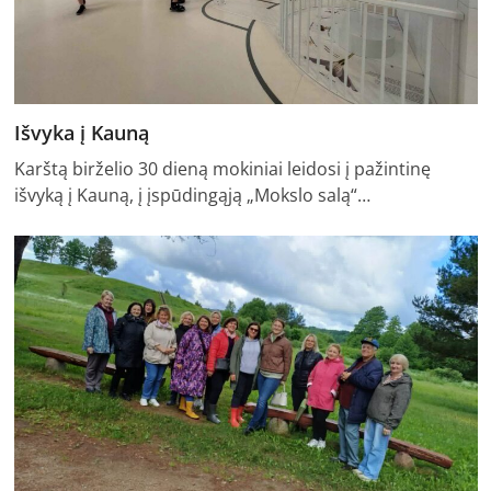
Išvyka į Kauną
Karštą birželio 30 dieną mokiniai leidosi į pažintinę
išvyką į Kauną, į įspūdingąją „Mokslo salą“…