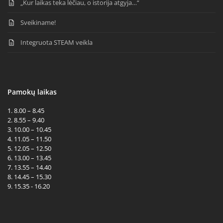
„Kur laikas teka lėčiau, o istorija atgyja…“
Sveikiname!
Integruota STEAM veikla
Pamokų laikas
1. 8.00 – 8.45
2. 8.55 – 9.40
3. 10.00 – 10.45
4. 11.05 – 11.50
5. 12.05 – 12.50
6. 13.00 – 13.45
7. 13.55 – 14.40
8. 14.45 – 15.30
9. 15.35 - 16.20