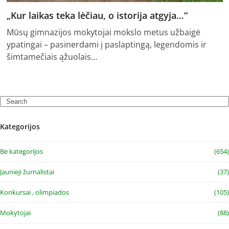
„Kur laikas teka lėčiau, o istorija atgyja…“
Mūsų gimnazijos mokytojai mokslo metus užbaigė
ypatingai – pasinerdami į paslaptingą, legendomis ir
šimtamečiais ąžuolais…
Search
Kategorijos
Be kategorijos
(654)
Jaunieji žurnalistai
(37)
Konkursai , olimpiados
(105)
Mokytojai
(88)