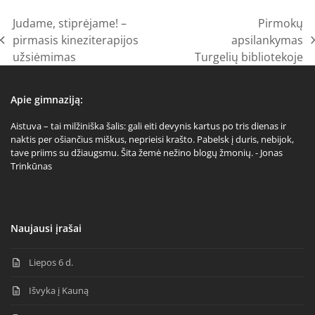
Judame, stiprėjame! –
Pirmokų
pirmasis kineziterapijos
apsilankymas
previous
next
užsiėmimas
Turgelių bibliotekoje
post:
post:
Apie gimnaziją:
Aistuva – tai milžiniška šalis: gali eiti devynis kartus po tris dienas ir
naktis per ošiančius miškus, neprieisi krašto. Pabelsk į duris, nebijok,
tave priims su džiaugsmu. Šita žemė nežino blogų žmonių. - Jonas
Trinkūnas
Naujausi įrašai
Liepos 6 d.
Išvyka į Kauną