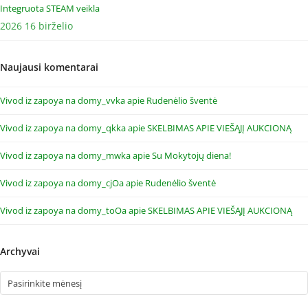
Integruota STEAM veikla
2026 16 birželio
Naujausi komentarai
Vivod iz zapoya na domy_vvka
apie
Rudenėlio šventė
Vivod iz zapoya na domy_qkka
apie
SKELBIMAS APIE VIEŠĄJĮ AUKCIONĄ
Vivod iz zapoya na domy_mwka
apie
Su Mokytojų diena!
Vivod iz zapoya na domy_cjOa
apie
Rudenėlio šventė
Vivod iz zapoya na domy_toOa
apie
SKELBIMAS APIE VIEŠĄJĮ AUKCIONĄ
Archyvai
Archyvai