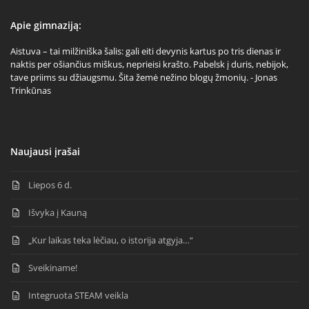
Apie gimnaziją:
Aistuva – tai milžiniška šalis: gali eiti devynis kartus po tris dienas ir
naktis per ošiančius miškus, neprieisi krašto. Pabelsk į duris, nebijok,
tave priims su džiaugsmu. Šita žemė nežino blogų žmonių. - Jonas
Trinkūnas
Naujausi įrašai
Liepos 6 d.
Išvyka į Kauną
„Kur laikas teka lėčiau, o istorija atgyja…“
Sveikiname!
Integruota STEAM veikla