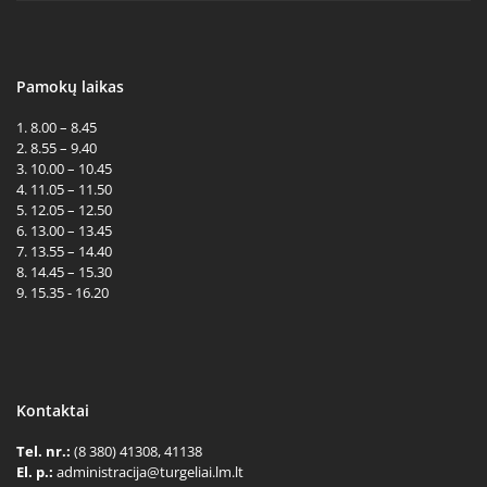
Pamokų laikas
1. 8.00 – 8.45
2. 8.55 – 9.40
3. 10.00 – 10.45
4. 11.05 – 11.50
5. 12.05 – 12.50
6. 13.00 – 13.45
7. 13.55 – 14.40
8. 14.45 – 15.30
9. 15.35 - 16.20
Kontaktai
Tel. nr.:
(8 380) 41308, 41138
El. p.:
administracija@turgeliai.lm.lt