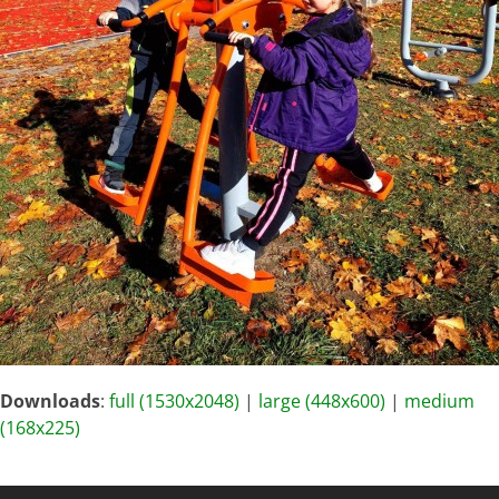
Downloads
:
full (1530x2048)
|
large (448x600)
|
medium
(168x225)