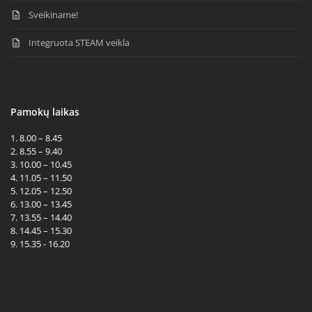
Sveikiname!
Integruota STEAM veikla
Pamokų laikas
1. 8.00 – 8.45
2. 8.55 – 9.40
3. 10.00 – 10.45
4. 11.05 – 11.50
5. 12.05 – 12.50
6. 13.00 – 13.45
7. 13.55 – 14.40
8. 14.45 – 15.30
9. 15.35 - 16.20