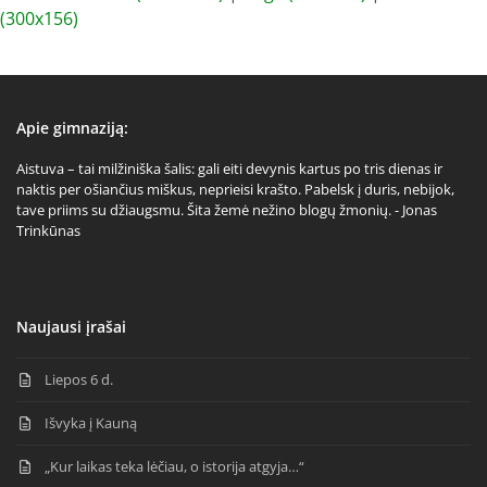
(300x156)
Apie gimnaziją:
Aistuva – tai milžiniška šalis: gali eiti devynis kartus po tris dienas ir
naktis per ošiančius miškus, neprieisi krašto. Pabelsk į duris, nebijok,
tave priims su džiaugsmu. Šita žemė nežino blogų žmonių. - Jonas
Trinkūnas
Naujausi įrašai
Liepos 6 d.
Išvyka į Kauną
„Kur laikas teka lėčiau, o istorija atgyja…“