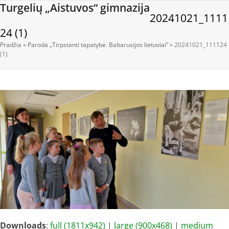
Open
Close
Skip
Turgelių „Aistuvos“ gimnazija
20241021_1111
to
mobile
mobile
content
24 (1)
menu
menu
Pradžia
»
Paroda „Tirpstanti tapatybė. Baltarusijos lietuviai“
»
20241021_111124
(1)
Downloads
:
full (1811x942)
|
large (900x468)
|
medium